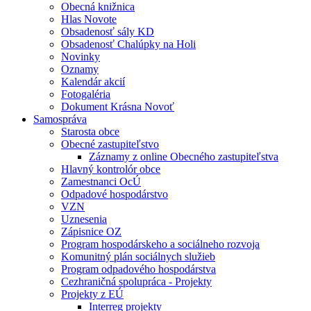
Obecná knižnica
Hlas Novote
Obsadenosť sály KD
Obsadenosť Chalúpky na Holi
Novinky
Oznamy
Kalendár akcií
Fotogaléria
Dokument Krásna Novoť
Samospráva
Starosta obce
Obecné zastupiteľstvo
Záznamy z online Obecného zastupiteľstva
Hlavný kontrolór obce
Zamestnanci OcÚ
Odpadové hospodárstvo
VZN
Uznesenia
Zápisnice OZ
Program hospodárskeho a sociálneho rozvoja
Komunitný plán sociálnych služieb
Program odpadového hospodárstva
Cezhraničná spolupráca - Projekty
Projekty z EÚ
Interreg projekty