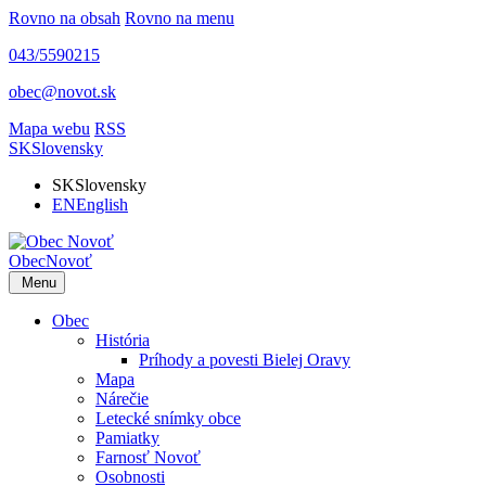
Rovno na obsah
Rovno na menu
043/5590215
obec@novot.sk
Mapa webu
RSS
SK
Slovensky
SK
Slovensky
EN
English
Obec
Novoť
Menu
Obec
História
Príhody a povesti Bielej Oravy
Mapa
Nárečie
Letecké snímky obce
Pamiatky
Farnosť Novoť
Osobnosti