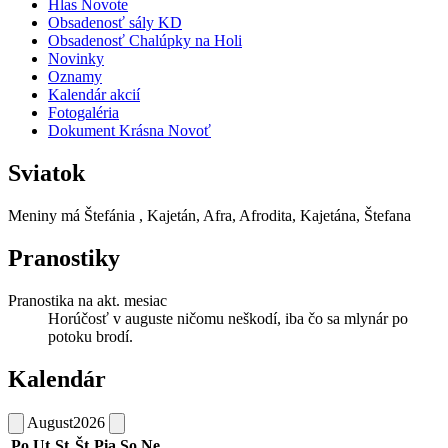
Hlas Novote
Obsadenosť sály KD
Obsadenosť Chalúpky na Holi
Novinky
Oznamy
Kalendár akcií
Fotogaléria
Dokument Krásna Novoť
Sviatok
Meniny má
Štefánia
, Kajetán, Afra, Afrodita, Kajetána, Štefana
Pranostiky
Pranostika na akt. mesiac
Horúčosť v auguste ničomu neškodí, iba čo sa mlynár po
potoku brodí.
Kalendár
August
2026
Po
Ut
St
Št
Pia
So
Ne