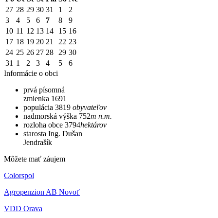
27
28
29
30
31
1
2
3
4
5
6
7
8
9
10
11
12
13
14
15
16
17
18
19
20
21
22
23
24
25
26
27
28
29
30
31
1
2
3
4
5
6
Informácie o obci
prvá písomná
zmienka
1691
populácia
3819
obyvateľov
nadmorská výška
752
m n.m.
rozloha obce
3794
hektárov
starosta
Ing. Dušan
Jendrašík
Môžete mať záujem
Colorspol
Agropenzion AB Novoť
VDD Orava