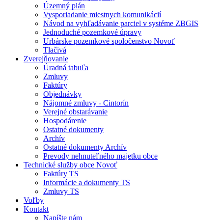
Územný plán
Vysporiadanie miestnych komunikácií
Návod na vyhľadávanie parciel v systéme ZBGIS
Jednoduché pozemkové úpravy
Urbárske pozemkové spoločenstvo Novoť
Tlačivá
Zverejňovanie
Úradná tabuľa
Zmluvy
Faktúry
Objednávky
Nájomné zmluvy - Cintorín
Verejné obstarávanie
Hospodárenie
Ostatné dokumenty
Archív
Ostatné dokumenty Archív
Prevody nehnuteľného majetku obce
Technické služby obce Novoť
Faktúry TS
Informácie a dokumenty TS
Zmluvy TS
Voľby
Kontakt
Napíšte nám