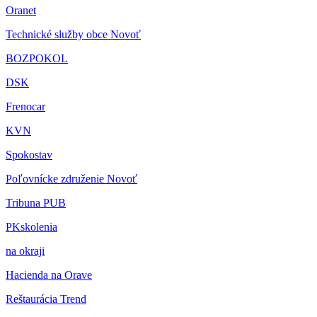
Oranet
Technické služby obce Novoť
BOZPOKOL
DSK
Frenocar
KVN
Spokostav
Poľovnícke združenie Novoť
Tribuna PUB
PKskolenia
na okraji
Hacienda na Orave
Reštaurácia Trend