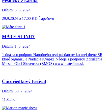
Pesničky z kasína
Dátum:
5. 8. 2024
29.9.2024 o 17:00 KD Ťapešovo
MÁTE SLINU?
Dátum:
1. 8. 2024
Jedná sa o podporu Národného registra darcov kostnej drene SR,
ktoré organizuje Nadácia Kvapka Nádeje s podporou Združenia
Miest a Obcí Slovenska (ZMOS) www.mateslinu.sk
Čučoriedkový festival
Dátum:
30. 7. 2024
11.8.2024