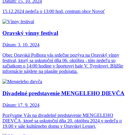
Dátum:
15. 10. 2024
15.12.2024 nedeľa o 13:00 hod. centrum obce Novoť
Oravský vínny festival
Dátum:
3. 10. 2024
Obec Oravská Polhora vás srdečne pozýva na Oravský vínny
festival, ktorý sa uskutoční dňa 06. októbra - túto nedeľu so
začiatkom o 14:00 hodine v športovej hale V. Tyrolovej. Bližšie
informácie nájdete na plagáte podujatia.
Divadelné predstavenie MENGELEHO DIEVČA
Dátum:
17. 9. 2024
Pozývame Vás na divadelné predstavenie MENGELEHO
DIEVČA, ktoré sa uskutoční dňa 20. októbra 2024 v nedeľu o
19.00 v sále kultúrneho domu v Oravskej Lesnej.