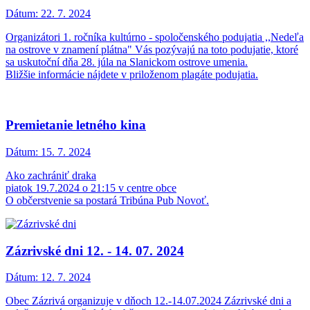
Dátum:
22. 7. 2024
Organizátori 1. ročníka kultúrno - spoločenského podujatia ,,Nedeľa
na ostrove v znamení plátna" Vás pozývajú na toto podujatie, ktoré
sa uskutoční dňa 28. júla na Slanickom ostrove umenia.
Bližšie informácie nájdete v priloženom plagáte podujatia.
Premietanie letného kina
Dátum:
15. 7. 2024
Ako zachrániť draka
piatok 19.7.2024 o 21:15 v centre obce
O občerstvenie sa postará Tribúna Pub Novoť.
Zázrivské dni 12. - 14. 07. 2024
Dátum:
12. 7. 2024
Obec Zázrivá organizuje v dňoch 12.-14.07.2024 Zázrivské dni a