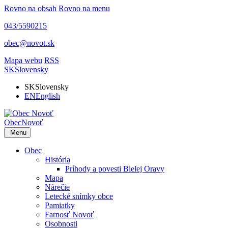
Rovno na obsah
Rovno na menu
043/5590215
obec@novot.sk
Mapa webu
RSS
SK
Slovensky
SK
Slovensky
EN
English
Obec
Novoť
Menu
Obec
História
Príhody a povesti Bielej Oravy
Mapa
Nárečie
Letecké snímky obce
Pamiatky
Farnosť Novoť
Osobnosti