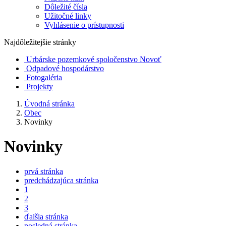
Dôležité čísla
Užitočné linky
Vyhlásenie o prístupnosti
Najdôležitejšie stránky
Urbárske pozemkové spoločenstvo Novoť
Odpadové hospodárstvo
Fotogaléria
Projekty
Úvodná stránka
Obec
Novinky
Novinky
prvá stránka
predchádzajúca stránka
1
2
3
ďalšia stránka
posledná stránka