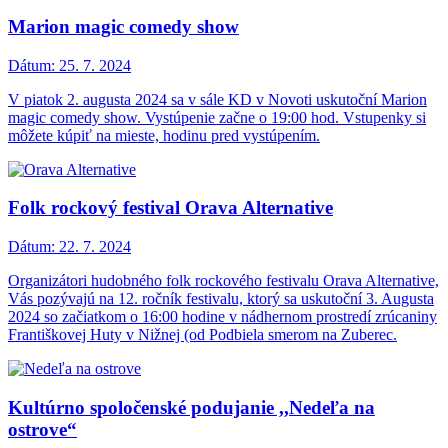
Marion magic comedy show
Dátum:
25. 7. 2024
V piatok 2. augusta 2024 sa v sále KD v Novoti uskutoční Marion
magic comedy show. Vystúpenie začne o 19:00 hod. Vstupenky si
môžete kúpiť na mieste, hodinu pred vystúpením.
Folk rockový festival Orava Alternative
Dátum:
22. 7. 2024
Organizátori hudobného folk rockového festivalu Orava Alternative,
Vás pozývajú na 12. ročník festivalu, ktorý sa uskutoční 3. Augusta
2024 so začiatkom o 16:00 hodine v nádhernom prostredí zrúcaniny
Františkovej Huty v Nižnej (od Podbiela smerom na Zuberec.
Kultúrno spoločenské podujanie ,,Nedeľa na
ostrove“