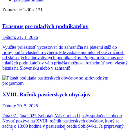
Zobrazené
1
-
30
z 121
Erasmus pre mladých podnikateľov
Dátum:
21. 1. 2026
Využite príležitosť vycestovať do zahraničia na platenú stáž do
firmy podľa vlastného výberu, kde získate podnikateľské zručnosti
od skúsených a inovatívnych podnikateľov. Program Erasmus pre
mladých podnikateľov vám prináša možnosť rozbehnúť svoj vlastný
biznis na Slovensku alebo v zahranič
XVIII. Ročník pastierskych obyčajov
Dátum:
30. 5. 2025
Dňa 07. júna 2025 (sobota), Vás Gmina Ujsoly spoločne s obcou
Novoť pozýva na XVIII. ročník pastierskych obyčajov, ktorý sa
začne o 13:00 hodine v pastierskej osade Soblówka. Je pripravený