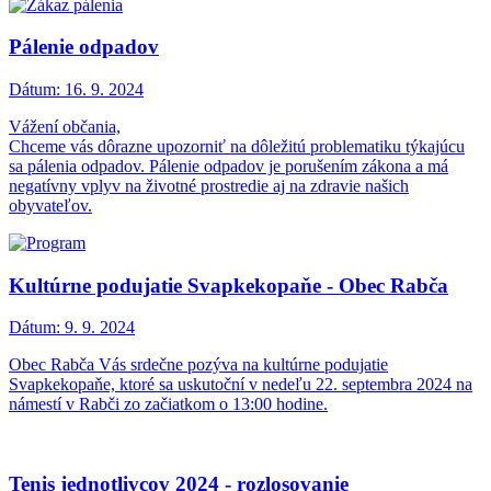
Pálenie odpadov
Dátum:
16. 9. 2024
Vážení občania,
Chceme vás dôrazne upozorniť na dôležitú problematiku týkajúcu
sa pálenia odpadov. Pálenie odpadov je porušením zákona a má
negatívny vplyv na životné prostredie aj na zdravie našich
obyvateľov.
Kultúrne podujatie Svapkekopaňe - Obec Rabča
Dátum:
9. 9. 2024
Obec Rabča Vás srdečne pozýva na kultúrne podujatie
Svapkekopaňe, ktoré sa uskutoční v nedeľu 22. septembra 2024 na
námestí v Rabči zo začiatkom o 13:00 hodine.
Tenis jednotlivcov 2024 - rozlosovanie