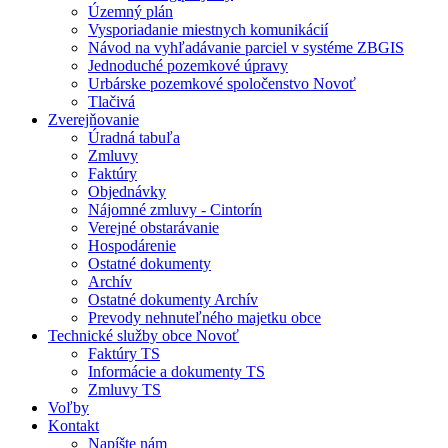
Územný plán
Vysporiadanie miestnych komunikácií
Návod na vyhľadávanie parciel v systéme ZBGIS
Jednoduché pozemkové úpravy
Urbárske pozemkové spoločenstvo Novoť
Tlačivá
Zverejňovanie
Úradná tabuľa
Zmluvy
Faktúry
Objednávky
Nájomné zmluvy - Cintorín
Verejné obstarávanie
Hospodárenie
Ostatné dokumenty
Archív
Ostatné dokumenty Archív
Prevody nehnuteľného majetku obce
Technické služby obce Novoť
Faktúry TS
Informácie a dokumenty TS
Zmluvy TS
Voľby
Kontakt
Napíšte nám