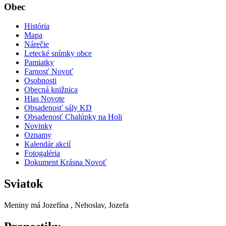
Obec
História
Mapa
Nárečie
Letecké snímky obce
Pamiatky
Farnosť Novoť
Osobnosti
Obecná knižnica
Hlas Novote
Obsadenosť sály KD
Obsadenosť Chalúpky na Holi
Novinky
Oznamy
Kalendár akcií
Fotogaléria
Dokument Krásna Novoť
Sviatok
Meniny má
Jozefína
, Nehoslav, Jozefa