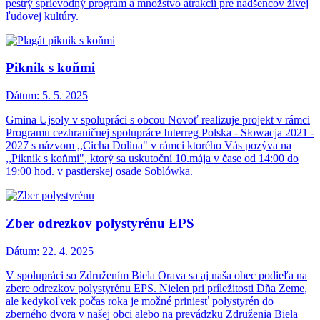
pestrý sprievodný program a množstvo atrakcií pre nadšencov živej
ľudovej kultúry.
Piknik s koňmi
Dátum:
5. 5. 2025
Gmina Ujsoly v spolupráci s obcou Novoť realizuje projekt v rámci
Programu cezhraničnej spolupráce Interreg Polska - Słowacja 2021 -
2027 s názvom ,,Cicha Dolina" v rámci ktorého Vás pozýva na
,,Piknik s koňmi", ktorý sa uskutoční 10.mája v čase od 14:00 do
19:00 hod. v pastierskej osade Soblówka.
Zber odrezkov polystyrénu EPS
Dátum:
22. 4. 2025
V spolupráci so Združením Biela Orava sa aj naša obec podieľa na
zbere odrezkov polystyrénu EPS. Nielen pri príležitosti Dňa Zeme,
ale kedykoľvek počas roka je možné priniesť polystyrén do
zberného dvora v našej obci alebo na prevádzku Združenia Biela