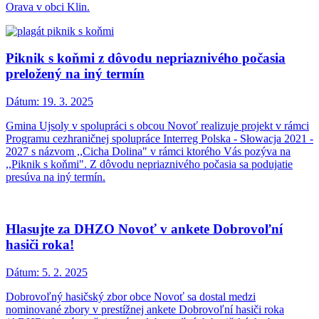
Orava v obci Klin.
Piknik s koňmi z dôvodu nepriaznivého počasia
preložený na iný termín
Dátum:
19. 3. 2025
Gmina Ujsoly v spolupráci s obcou Novoť realizuje projekt v rámci
Programu cezhraničnej spolupráce Interreg Polska - Słowacja 2021 -
2027 s názvom ,,Cicha Dolina" v rámci ktorého Vás pozýva na
,,Piknik s koňmi". Z dôvodu nepriaznivého počasia sa podujatie
presúva na iný termín.
Hlasujte za DHZO Novoť v ankete Dobrovoľní
hasiči roka!
Dátum:
5. 2. 2025
Dobrovoľný hasičský zbor obce Novoť sa dostal medzi
nominované zbory v prestížnej ankete Dobrovoľní hasiči roka