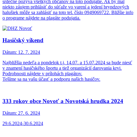
srdečne pozýva všetkých občanov na toto podujatie. Ak by mal
niekto záujem prihlásiť do súťaže vo varení a jedení bryndzových
halušiek môže sa zahlásiť na toto tel. číslo 0949069722. Bližšie info
o programe nájdete na plagáte podujatia.
Hasičský víkend
Dátum:
12. 7. 2024
Najbližšia nedeľa a pondelok t.j. 14.07. a 15.07.2024 sa bude niesť
v znamení hasičského športu a tiež organizácií darovania krvi.
Podrobnosti nájdete v prílohách plagátov.
Tešíme sa na vašu účasť a podporu našich hasičov.
333 rokov obce Novoť a Novotská hrudka 2024
Dátum:
27. 6. 2024
29.6.2024-30.6.2024