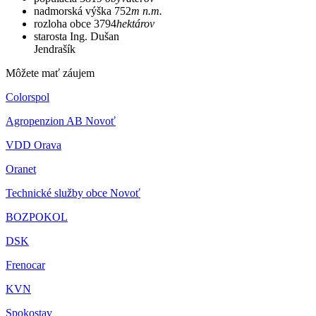
nadmorská výška
752
m n.m.
rozloha obce
3794
hektárov
starosta
Ing. Dušan
Jendrašík
Môžete mať záujem
Colorspol
Agropenzion AB Novoť
VDD Orava
Oranet
Technické služby obce Novoť
BOZPOKOL
DSK
Frenocar
KVN
Spokostav