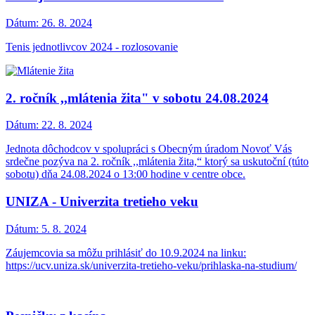
Dátum:
26. 8. 2024
Tenis jednotlivcov 2024 - rozlosovanie
2. ročník ,,mlátenia žita" v sobotu 24.08.2024
Dátum:
22. 8. 2024
Jednota dôchodcov v spolupráci s Obecným úradom Novoť Vás
srdečne pozýva na 2. ročník ,,mlátenia žita,“ ktorý sa uskutoční (túto
sobotu) dňa 24.08.2024 o 13:00 hodine v centre obce.
UNIZA - Univerzita tretieho veku
Dátum:
5. 8. 2024
Záujemcovia sa môžu prihlásiť do 10.9.2024 na linku:
https://ucv.uniza.sk/univerzita-tretieho-veku/prihlaska-na-studium/