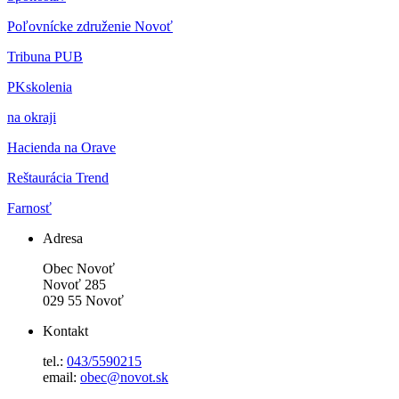
Poľovnícke združenie Novoť
Tribuna PUB
PKskolenia
na okraji
Hacienda na Orave
Reštaurácia Trend
Farnosť
Adresa
Obec Novoť
Novoť 285
029 55 Novoť
Kontakt
tel.:
043/5590215
email:
obec@novot.sk