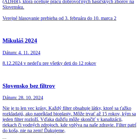
(ADHR), ktorá oceňuje prácu dobrovoľných hasičských zborov na
Slovensku.
Verejné hlasovanie prebieha od 3. februára do 10. marca 2
Mikuláš 2024
Dátum:
4. 11. 2024
8.12.2024 v nedeľu pre všetky deti do 12 rokov
Slovensko bez filtrov
Dátum:
28. 10. 2024
Nie je to len vec krásy. Každý filter obsahuje látky, ktoré sa ťažko
rozkladajú, ako napríklad bioplasty. Môže trvať až 15 rokov, kým sa
jeden filter rozloží. Vďaka dažďu môže skončiť v kanalizácii,
riekach či vodných zdrojoch. kde vplýva na naše zdravie. Filter patrí
do koša, nie na zem! Ďakujeme,