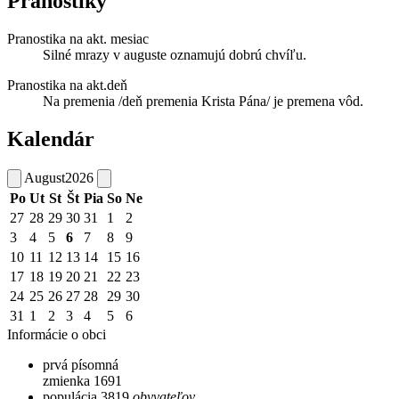
Pranostiky
Pranostika na akt. mesiac
Silné mrazy v auguste oznamujú dobrú chvíľu.
Pranostika na akt.deň
Na premenia /deň premenia Krista Pána/ je premena vôd.
Kalendár
August
2026
Po
Ut
St
Št
Pia
So
Ne
27
28
29
30
31
1
2
3
4
5
6
7
8
9
10
11
12
13
14
15
16
17
18
19
20
21
22
23
24
25
26
27
28
29
30
31
1
2
3
4
5
6
Informácie o obci
prvá písomná
zmienka
1691
populácia
3819
obyvateľov