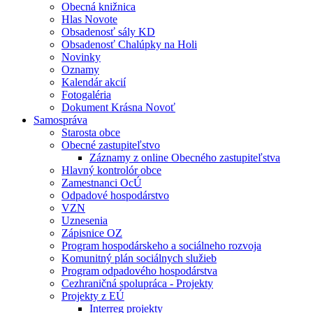
Obecná knižnica
Hlas Novote
Obsadenosť sály KD
Obsadenosť Chalúpky na Holi
Novinky
Oznamy
Kalendár akcií
Fotogaléria
Dokument Krásna Novoť
Samospráva
Starosta obce
Obecné zastupiteľstvo
Záznamy z online Obecného zastupiteľstva
Hlavný kontrolór obce
Zamestnanci OcÚ
Odpadové hospodárstvo
VZN
Uznesenia
Zápisnice OZ
Program hospodárskeho a sociálneho rozvoja
Komunitný plán sociálnych služieb
Program odpadového hospodárstva
Cezhraničná spolupráca - Projekty
Projekty z EÚ
Interreg projekty