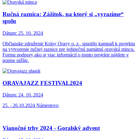
Ručná raznica: Zážitok, na ktorý si „vyrazíme“
spolu
Dátum:
25. 10. 2024
Občianske združenie Krásy Oravy o. z., spustilo kampaň k projektu
na vytvorenie ručnej raznice pre jedinečnú pamätnú oravskú mincu.
Formu podpory ako aj viac informácií o tomto projekte nájdete v
popise nižšie.
ORAVAJAZZ FESTIVAL2024
Dátum:
24. 10. 2024
25. - 26.10.2024 Námestovo
Vianočné trhy 2024 - Goralský advent