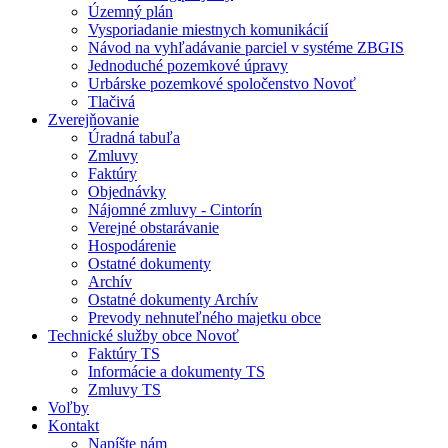
Územný plán
Vysporiadanie miestnych komunikácií
Návod na vyhľadávanie parciel v systéme ZBGIS
Jednoduché pozemkové úpravy
Urbárske pozemkové spoločenstvo Novoť
Tlačivá
Zverejňovanie
Úradná tabuľa
Zmluvy
Faktúry
Objednávky
Nájomné zmluvy - Cintorín
Verejné obstarávanie
Hospodárenie
Ostatné dokumenty
Archív
Ostatné dokumenty Archív
Prevody nehnuteľného majetku obce
Technické služby obce Novoť
Faktúry TS
Informácie a dokumenty TS
Zmluvy TS
Voľby
Kontakt
Napíšte nám