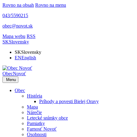
Rovno na obsah
Rovno na menu
043/5590215
obec@novot.sk
Mapa webu
RSS
SK
Slovensky
SK
Slovensky
EN
English
Obec
Novoť
Menu
Obec
História
Príhody a povesti Bielej Oravy
Mapa
Nárečie
Letecké snímky obce
Pamiatky
Farnosť Novoť
Osobnosti