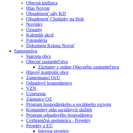
Obecná knižnica
Hlas Novote
Obsadenosť sály KD
Obsadenosť Chalúpky na Holi
Novinky
Oznamy
Kalendár akcií
Fotogaléria
Dokument Krásna Novoť
Samospráva
Starosta obce
Obecné zastupiteľstvo
Záznamy z online Obecného zastupiteľstva
Hlavný kontrolór obce
Zamestnanci OcÚ
Odpadové hospodárstvo
VZN
Uznesenia
Zápisnice OZ
Program hospodárskeho a sociálneho rozvoja
Komunitný plán sociálnych služieb
Program odpadového hospodárstva
Cezhraničná spolupráca - Projekty
Projekty z EÚ
Interreg projekty