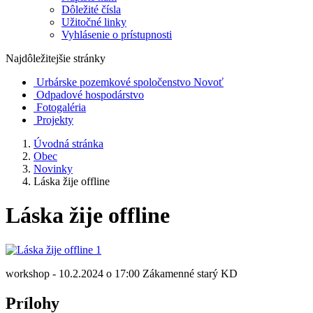
Dôležité čísla
Užitočné linky
Vyhlásenie o prístupnosti
Najdôležitejšie stránky
Urbárske pozemkové spoločenstvo Novoť
Odpadové hospodárstvo
Fotogaléria
Projekty
Úvodná stránka
Obec
Novinky
Láska žije offline
Láska žije offline
workshop - 10.2.2024 o 17:00 Zákamenné starý KD
Prílohy