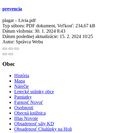
prevencia
plagat – Livia.pdf
Typ súboru: PDF dokument, Veľkosť: 234,67 kB
Dátum vloženia:
30. 1. 2024 8:43
Dátum poslednej aktualizácie:
15. 2. 2024 10:25
Autor:
Správca Webu
Obec
História
Mapa
Nárečie
Letecké snímky obce
Pamiatky
Farnosť Novoť
Osobnosti
Obecná knižnica
Hlas Novote
Obsadenosť sály KD
Obsadenosť Chalúpky na Holi