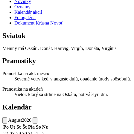
Novinky
Oznamy
Kalendár akcií
Fotogaléria
Dokument Krásna Novoť
Sviatok
Meniny má
Oskár
, Donát, Hartvig, Virgín, Donáta, Virgínia
Pranostiky
Pranostika na akt. mesiac
Severné vetry keď v auguste dujú, opadanie úrody spôsobujú.
Pranostika na akt.deň
Vietor, ktorý sa strhne na Oskára, potrvá štyri dni.
Kalendár
August
2026
Po
Ut
St
Št
Pia
So
Ne
27
28
29
30
31
1
2