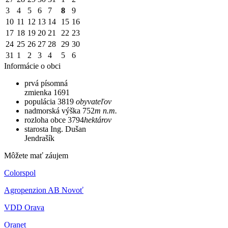
3
4
5
6
7
8
9
10
11
12
13
14
15
16
17
18
19
20
21
22
23
24
25
26
27
28
29
30
31
1
2
3
4
5
6
Informácie o obci
prvá písomná
zmienka
1691
populácia
3819
obyvateľov
nadmorská výška
752
m n.m.
rozloha obce
3794
hektárov
starosta
Ing. Dušan
Jendrašík
Môžete mať záujem
Colorspol
Agropenzion AB Novoť
VDD Orava
Oranet