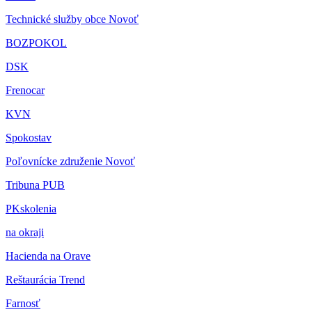
Technické služby obce Novoť
BOZPOKOL
DSK
Frenocar
KVN
Spokostav
Poľovnícke združenie Novoť
Tribuna PUB
PKskolenia
na okraji
Hacienda na Orave
Reštaurácia Trend
Farnosť