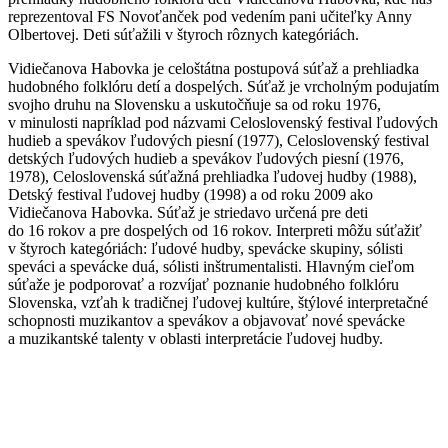
reprezentoval FS Novoťanček pod vedením pani učiteľky Anny
Olbertovej. Deti súťažili v štyroch rôznych kategóriách.
Vidiečanova Habovka je celoštátna postupová súťaž a prehliadka
hudobného folklóru detí a dospelých. Súťaž je vrcholným podujatím
svojho druhu na Slovensku a uskutočňuje sa od roku 1976,
v minulosti napríklad pod názvami Celoslovenský festival ľudových
hudieb a spevákov ľudových piesní (1977), Celoslovenský festival
detských ľudových hudieb a spevákov ľudových piesní (1976,
1978), Celoslovenská súťažná prehliadka ľudovej hudby (1988),
Detský festival ľudovej hudby (1998) a od roku 2009 ako
Vidiečanova Habovka. Súťaž je striedavo určená pre deti
do 16 rokov a pre dospelých od 16 rokov. Interpreti môžu súťažiť
v štyroch kategóriách: ľudové hudby, spevácke skupiny, sólisti
speváci a spevácke duá, sólisti inštrumentalisti. Hlavným cieľom
súťaže je podporovať a rozvíjať poznanie hudobného folklóru
Slovenska, vzťah k tradičnej ľudovej kultúre, štýlové interpretačné
schopnosti muzikantov a spevákov a objavovať nové spevácke
a muzikantské talenty v oblasti interpretácie ľudovej hudby.