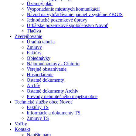
Územný plán
Vysporiadanie miestnych komunikácií
Návod na vyhľadávanie parciel v systéme ZBGIS
Jednoduché pozemkové úpravy
Urbárske pozemkové spoločenstvo Novoť
Tlačivá
Zverejňovanie
Úradná tabuľa
Zmluvy
Faktúry
Objednávky
Nájomné zmluvy - Cintorín
Verejné obstarávanie
Hospodárenie
Ostatné dokumenty
Archív
Ostatné dokumenty Archív
Prevody nehnuteľného majetku obce
Technické služby obce Novoť
Faktúry TS
Informácie a dokumenty TS
Zmluvy TS
Voľby
Kontakt
Napíšte nám