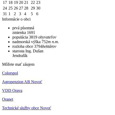
17
18
19
20
21
22
23
24
25
26
27
28
29
30
31
1
2
3
4
5
6
Informácie o obci
prvá písomná
zmienka
1691
populácia
3819
obyvateľov
nadmorská výška
752
m n.m.
rozloha obce
3794
hektárov
starosta
Ing. Dušan
Jendrašík
Môžete mať záujem
Colorspol
Agropenzion AB Novoť
VDD Orava
Oranet
Technické služby obce Novoť