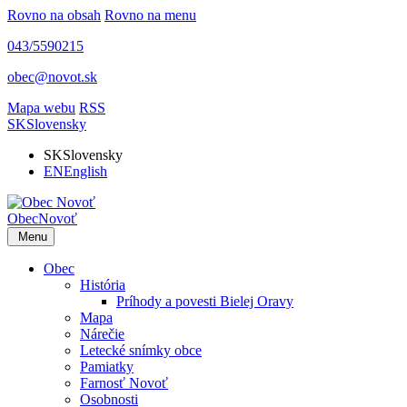
Rovno na obsah
Rovno na menu
043/5590215
obec@novot.sk
Mapa webu
RSS
SK
Slovensky
SK
Slovensky
EN
English
Obec
Novoť
Menu
Obec
História
Príhody a povesti Bielej Oravy
Mapa
Nárečie
Letecké snímky obce
Pamiatky
Farnosť Novoť
Osobnosti