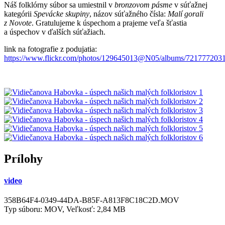
Náš folklórny súbor sa umiestnil v
bronzovom pásme
v súťažnej
kategórii
Spevácke skupiny
, názov súťažného čísla:
Malí gorali
z Novote
. Gratulujeme k úspechom a prajeme veľa šťastia
a úspechov v ďalších súťažiach.
link na fotografie z podujatia:
https://www.flickr.com/photos/129645013@N05/albums/721777203
Prílohy
video
358B64F4-0349-44DA-B85F-A813F8C18C2D.MOV
Typ súboru: MOV, Veľkosť: 2,84 MB