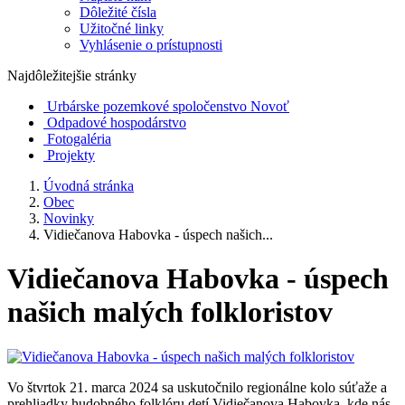
Dôležité čísla
Užitočné linky
Vyhlásenie o prístupnosti
Najdôležitejšie stránky
Urbárske pozemkové spoločenstvo Novoť
Odpadové hospodárstvo
Fotogaléria
Projekty
Úvodná stránka
Obec
Novinky
Vidiečanova Habovka - úspech našich...
Vidiečanova Habovka - úspech
našich malých folkloristov
Vo štvrtok 21. marca 2024 sa uskutočnilo regionálne kolo súťaže a
prehliadky hudobného folklóru detí Vidiečanova Habovka, kde nás