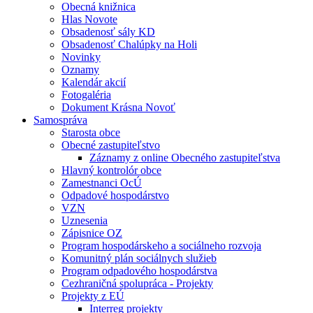
Obecná knižnica
Hlas Novote
Obsadenosť sály KD
Obsadenosť Chalúpky na Holi
Novinky
Oznamy
Kalendár akcií
Fotogaléria
Dokument Krásna Novoť
Samospráva
Starosta obce
Obecné zastupiteľstvo
Záznamy z online Obecného zastupiteľstva
Hlavný kontrolór obce
Zamestnanci OcÚ
Odpadové hospodárstvo
VZN
Uznesenia
Zápisnice OZ
Program hospodárskeho a sociálneho rozvoja
Komunitný plán sociálnych služieb
Program odpadového hospodárstva
Cezhraničná spolupráca - Projekty
Projekty z EÚ
Interreg projekty