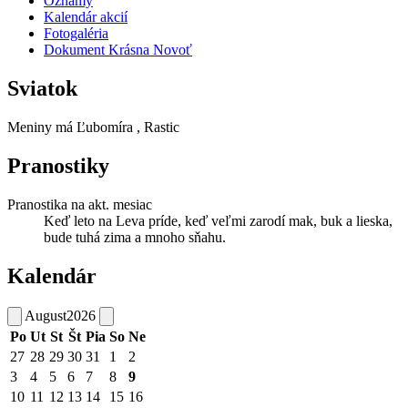
Oznamy
Kalendár akcií
Fotogaléria
Dokument Krásna Novoť
Sviatok
Meniny má
Ľubomíra
, Rastic
Pranostiky
Pranostika na akt. mesiac
Keď leto na Leva príde, keď veľmi zarodí mak, buk a lieska,
bude tuhá zima a mnoho sňahu.
Kalendár
August
2026
Po
Ut
St
Št
Pia
So
Ne
27
28
29
30
31
1
2
3
4
5
6
7
8
9
10
11
12
13
14
15
16