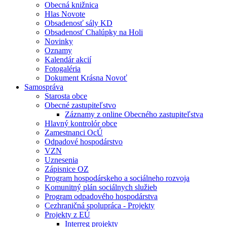
Obecná knižnica
Hlas Novote
Obsadenosť sály KD
Obsadenosť Chalúpky na Holi
Novinky
Oznamy
Kalendár akcií
Fotogaléria
Dokument Krásna Novoť
Samospráva
Starosta obce
Obecné zastupiteľstvo
Záznamy z online Obecného zastupiteľstva
Hlavný kontrolór obce
Zamestnanci OcÚ
Odpadové hospodárstvo
VZN
Uznesenia
Zápisnice OZ
Program hospodárskeho a sociálneho rozvoja
Komunitný plán sociálnych služieb
Program odpadového hospodárstva
Cezhraničná spolupráca - Projekty
Projekty z EÚ
Interreg projekty