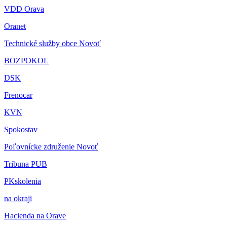
VDD Orava
Oranet
Technické služby obce Novoť
BOZPOKOL
DSK
Frenocar
KVN
Spokostav
Poľovnícke združenie Novoť
Tribuna PUB
PKskolenia
na okraji
Hacienda na Orave