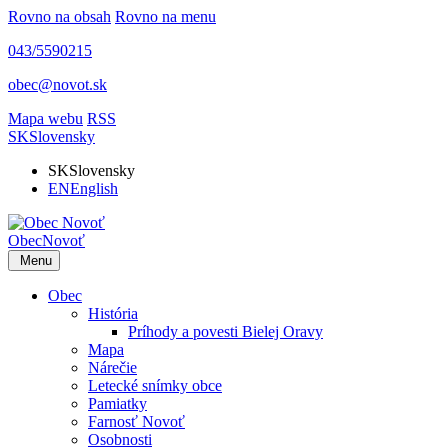
Rovno na obsah
Rovno na menu
043/5590215
obec@novot.sk
Mapa webu
RSS
SK
Slovensky
SK
Slovensky
EN
English
Obec
Novoť
Menu
Obec
História
Príhody a povesti Bielej Oravy
Mapa
Nárečie
Letecké snímky obce
Pamiatky
Farnosť Novoť
Osobnosti