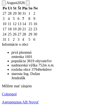
August
2026
Po
Ut
St
Št
Pia
So
Ne
27
28
29
30
31
1
2
3
4
5
6
7
8
9
10
11
12
13
14
15
16
17
18
19
20
21
22
23
24
25
26
27
28
29
30
31
1
2
3
4
5
6
Informácie o obci
prvá písomná
zmienka
1691
populácia
3819
obyvateľov
nadmorská výška
752
m n.m.
rozloha obce
3794
hektárov
starosta
Ing. Dušan
Jendrašík
Môžete mať záujem
Colorspol
Agropenzion AB Novoť