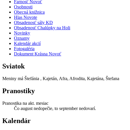
Farnosť Novoť
Osobnosti
Obecná knižnica
Hlas Novote
Obsadenosť sály KD
Obsadenosť Chalúpky na Holi
Novinky
Oznamy
Kalendár akcií
Fotogaléria
Dokument Krásna Novoť
Sviatok
Meniny má
Štefánia
, Kajetán, Afra, Afrodita, Kajetána, Štefana
Pranostiky
Pranostika na akt. mesiac
Čo august nedopečie, to september nedovarí.
Kalendár