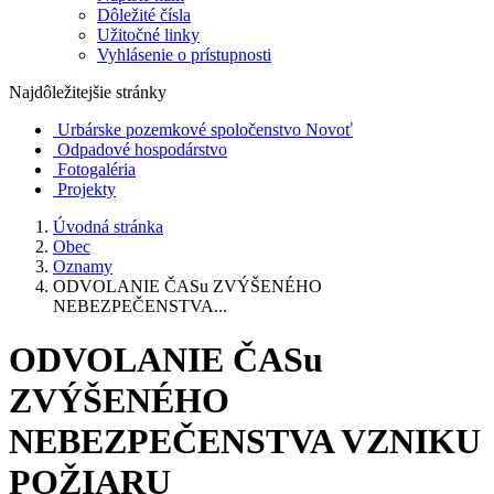
Dôležité čísla
Užitočné linky
Vyhlásenie o prístupnosti
Najdôležitejšie stránky
Urbárske pozemkové spoločenstvo Novoť
Odpadové hospodárstvo
Fotogaléria
Projekty
Úvodná stránka
Obec
Oznamy
ODVOLANIE ČASu ZVÝŠENÉHO
NEBEZPEČENSTVA...
ODVOLANIE ČASu
ZVÝŠENÉHO
NEBEZPEČENSTVA VZNIKU
POŽIARU