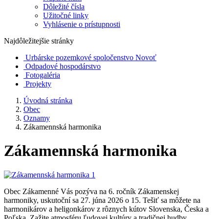
Dôležité čísla
Užitočné linky
Vyhlásenie o prístupnosti
Najdôležitejšie stránky
Urbárske pozemkové spoločenstvo Novoť
Odpadové hospodárstvo
Fotogaléria
Projekty
Úvodná stránka
Obec
Oznamy
Zákamennská harmonika
Zákamennská harmonika
Obec Zákamenné Vás pozýva na 6. ročník Zákamenskej
harmoniky, uskutoční sa 27. júna 2026 o 15. Tešiť sa môžete na
harmonikárov a heligonkárov z rôznych kútov Slovenska, Česka a
Poľska. Zažite atmosféru ľudovej kultúry a tradičnej hudby.