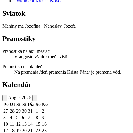
Dokument Krásna Novoť
Sviatok
Meniny má
Jozefína
, Nehoslav, Jozefa
Pranostiky
Pranostika na akt. mesiac
V auguste všade srpeň sviští.
Pranostika na akt.deň
Na premenia /deň premenia Krista Pána/ je premena vôd.
Kalendár
August
2026
Po
Ut
St
Št
Pia
So
Ne
27
28
29
30
31
1
2
3
4
5
6
7
8
9
10
11
12
13
14
15
16
17
18
19
20
21
22
23