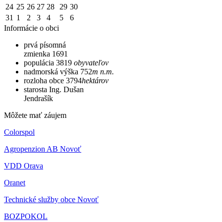
24
25
26
27
28
29
30
31
1
2
3
4
5
6
Informácie o obci
prvá písomná
zmienka
1691
populácia
3819
obyvateľov
nadmorská výška
752
m n.m.
rozloha obce
3794
hektárov
starosta
Ing. Dušan
Jendrašík
Môžete mať záujem
Colorspol
Agropenzion AB Novoť
VDD Orava
Oranet
Technické služby obce Novoť
BOZPOKOL