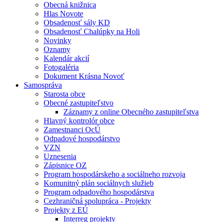
Obecná knižnica
Hlas Novote
Obsadenosť sály KD
Obsadenosť Chalúpky na Holi
Novinky
Oznamy
Kalendár akcií
Fotogaléria
Dokument Krásna Novoť
Samospráva
Starosta obce
Obecné zastupiteľstvo
Záznamy z online Obecného zastupiteľstva
Hlavný kontrolór obce
Zamestnanci OcÚ
Odpadové hospodárstvo
VZN
Uznesenia
Zápisnice OZ
Program hospodárskeho a sociálneho rozvoja
Komunitný plán sociálnych služieb
Program odpadového hospodárstva
Cezhraničná spolupráca - Projekty
Projekty z EÚ
Interreg projekty