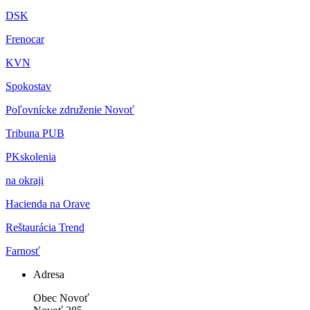
DSK
Frenocar
KVN
Spokostav
Poľovnícke združenie Novoť
Tribuna PUB
PKskolenia
na okraji
Hacienda na Orave
Reštaurácia Trend
Farnosť
Adresa
Obec Novoť