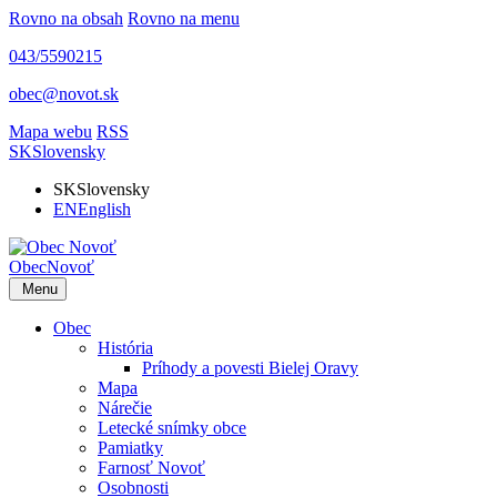
Rovno na obsah
Rovno na menu
043/5590215
obec@novot.sk
Mapa webu
RSS
SK
Slovensky
SK
Slovensky
EN
English
Obec
Novoť
Menu
Obec
História
Príhody a povesti Bielej Oravy
Mapa
Nárečie
Letecké snímky obce
Pamiatky
Farnosť Novoť
Osobnosti