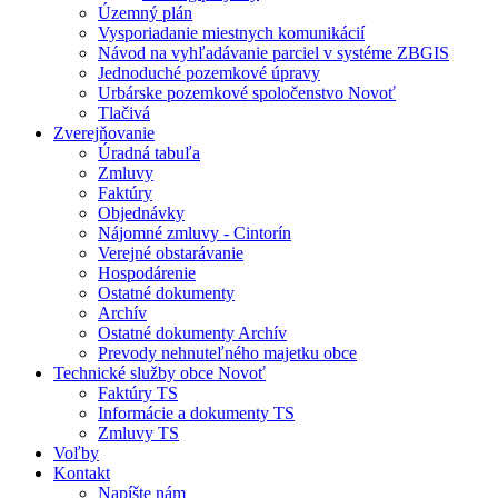
Územný plán
Vysporiadanie miestnych komunikácií
Návod na vyhľadávanie parciel v systéme ZBGIS
Jednoduché pozemkové úpravy
Urbárske pozemkové spoločenstvo Novoť
Tlačivá
Zverejňovanie
Úradná tabuľa
Zmluvy
Faktúry
Objednávky
Nájomné zmluvy - Cintorín
Verejné obstarávanie
Hospodárenie
Ostatné dokumenty
Archív
Ostatné dokumenty Archív
Prevody nehnuteľného majetku obce
Technické služby obce Novoť
Faktúry TS
Informácie a dokumenty TS
Zmluvy TS
Voľby
Kontakt
Napíšte nám