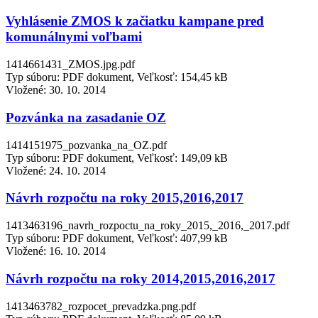
Vyhlásenie ZMOS k začiatku kampane pred
komunálnymi voľbami
1414661431_ZMOS.jpg.pdf
Typ súboru: PDF dokument, Veľkosť: 154,45 kB
Vložené:
30. 10. 2014
Pozvánka na zasadanie OZ
1414151975_pozvanka_na_OZ.pdf
Typ súboru: PDF dokument, Veľkosť: 149,09 kB
Vložené:
24. 10. 2014
Návrh rozpočtu na roky 2015,2016,2017
1413463196_navrh_rozpoctu_na_roky_2015,_2016,_2017.pdf
Typ súboru: PDF dokument, Veľkosť: 407,99 kB
Vložené:
16. 10. 2014
Návrh rozpočtu na roky 2014,2015,2016,2017
1413463782_rozpocet_prevadzka.png.pdf