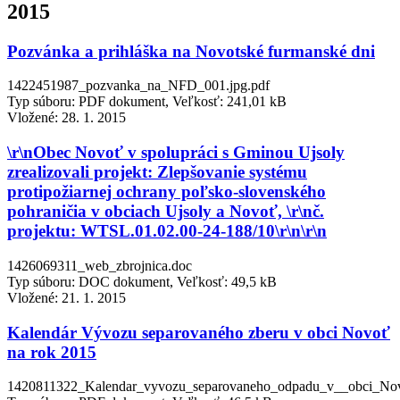
2015
Pozvánka a prihláška na Novotské furmanské dni
1422451987_pozvanka_na_NFD_001.jpg.pdf
Typ súboru: PDF dokument, Veľkosť: 241,01 kB
Vložené:
28. 1. 2015
\r\nObec Novoť v spolupráci s Gminou Ujsoly
zrealizovali projekt: Zlepšovanie systému
protipožiarnej ochrany poľsko-slovenského
pohraničia v obciach Ujsoly a Novoť, \r\nč.
projektu: WTSL.01.02.00-24-188/10\r\n\r\n
1426069311_web_zbrojnica.doc
Typ súboru: DOC dokument, Veľkosť: 49,5 kB
Vložené:
21. 1. 2015
Kalendár Vývozu separovaného zberu v obci Novoť
na rok 2015
1420811322_Kalendar_vyvozu_separovaneho_odpadu_v__obci_Nov