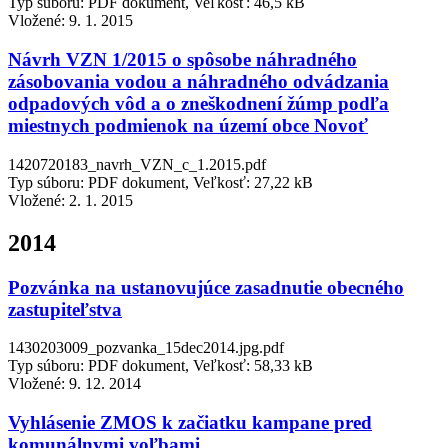
Typ súboru: PDF dokument, Veľkosť: 46,5 kB
Vložené:
9. 1. 2015
Návrh VZN 1/2015 o spôsobe náhradného
zásobovania vodou a náhradného odvádzania
odpadových vôd a o zneškodnení žúmp podľa
miestnych podmienok na území obce Novoť
1420720183_navrh_VZN_c_1.2015.pdf
Typ súboru: PDF dokument, Veľkosť: 27,22 kB
Vložené:
2. 1. 2015
2014
Pozvánka na ustanovujúce zasadnutie obecného
zastupiteľstva
1430203009_pozvanka_15dec2014.jpg.pdf
Typ súboru: PDF dokument, Veľkosť: 58,33 kB
Vložené:
9. 12. 2014
Vyhlásenie ZMOS k začiatku kampane pred
komunálnymi voľbami