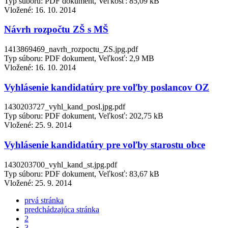
Typ súboru: PDF dokument, Veľkosť: 85,09 kB
Vložené:
16. 10. 2014
Návrh rozpočtu ZŠ s MŠ
1413869469_navrh_rozpoctu_ZS.jpg.pdf
Typ súboru: PDF dokument, Veľkosť: 2,9 MB
Vložené:
16. 10. 2014
Vyhlásenie kandidatúry pre voľby poslancov OZ
1430203727_vyhl_kand_posl.jpg.pdf
Typ súboru: PDF dokument, Veľkosť: 202,75 kB
Vložené:
25. 9. 2014
Vyhlásenie kandidatúry pre voľby starostu obce
1430203700_vyhl_kand_st.jpg.pdf
Typ súboru: PDF dokument, Veľkosť: 83,67 kB
Vložené:
25. 9. 2014
prvá stránka
predchádzajúca stránka
2
3