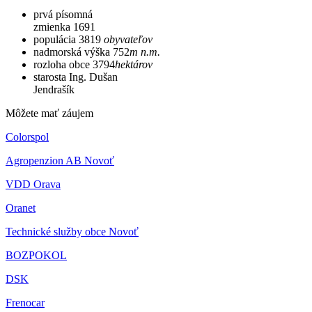
prvá písomná
zmienka
1691
populácia
3819
obyvateľov
nadmorská výška
752
m n.m.
rozloha obce
3794
hektárov
starosta
Ing. Dušan
Jendrašík
Môžete mať záujem
Colorspol
Agropenzion AB Novoť
VDD Orava
Oranet
Technické služby obce Novoť
BOZPOKOL
DSK
Frenocar