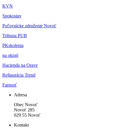
KVN
Spokostav
Poľovnícke združenie Novoť
Tribuna PUB
PKskolenia
na okraji
Hacienda na Orave
Reštaurácia Trend
Farnosť
Adresa
Obec Novoť
Novoť 285
029 55 Novoť
Kontakt