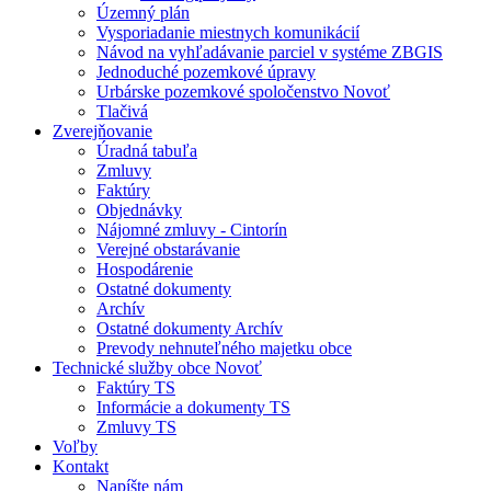
Územný plán
Vysporiadanie miestnych komunikácií
Návod na vyhľadávanie parciel v systéme ZBGIS
Jednoduché pozemkové úpravy
Urbárske pozemkové spoločenstvo Novoť
Tlačivá
Zverejňovanie
Úradná tabuľa
Zmluvy
Faktúry
Objednávky
Nájomné zmluvy - Cintorín
Verejné obstarávanie
Hospodárenie
Ostatné dokumenty
Archív
Ostatné dokumenty Archív
Prevody nehnuteľného majetku obce
Technické služby obce Novoť
Faktúry TS
Informácie a dokumenty TS
Zmluvy TS
Voľby
Kontakt
Napíšte nám