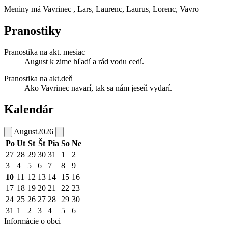
Meniny má
Vavrinec
, Lars, Laurenc, Laurus, Lorenc, Vavro
Pranostiky
Pranostika na akt. mesiac
August k zime hľadí a rád vodu cedí.
Pranostika na akt.deň
Ako Vavrinec navarí, tak sa nám jeseň vydarí.
Kalendár
August
2026
Po
Ut
St
Št
Pia
So
Ne
27
28
29
30
31
1
2
3
4
5
6
7
8
9
10
11
12
13
14
15
16
17
18
19
20
21
22
23
24
25
26
27
28
29
30
31
1
2
3
4
5
6
Informácie o obci