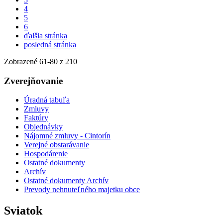
4
5
6
ďalšia stránka
posledná stránka
Zobrazené
61
-
80
z 210
Zverejňovanie
Úradná tabuľa
Zmluvy
Faktúry
Objednávky
Nájomné zmluvy - Cintorín
Verejné obstarávanie
Hospodárenie
Ostatné dokumenty
Archív
Ostatné dokumenty Archív
Prevody nehnuteľného majetku obce
Sviatok