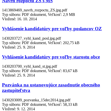
Návrh rozpočtu ZŠ s MŠ
1413869469_navrh_rozpoctu_ZS.jpg.pdf
Typ súboru: PDF dokument, Veľkosť: 2,9 MB
Vložené:
16. 10. 2014
Vyhlásenie kandidatúry pre voľby poslancov OZ
1430203727_vyhl_kand_posl.jpg.pdf
Typ súboru: PDF dokument, Veľkosť: 202,75 kB
Vložené:
25. 9. 2014
Vyhlásenie kandidatúry pre voľby starostu obce
1430203700_vyhl_kand_st.jpg.pdf
Typ súboru: PDF dokument, Veľkosť: 83,67 kB
Vložené:
25. 9. 2014
Pozvánka na ustanovujúce zasadnutie obecného
zastupiteľstva
1430203009_pozvanka_15dec2014.jpg.pdf
Typ súboru: PDF dokument, Veľkosť: 58,33 kB
Vložené:
9. 12. 2014