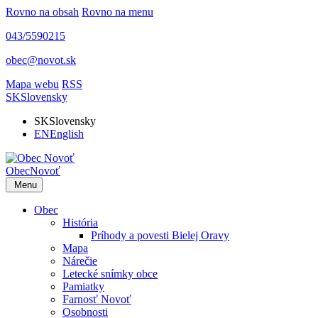
Rovno na obsah
Rovno na menu
043/5590215
obec@novot.sk
Mapa webu
RSS
SK
Slovensky
SK
Slovensky
EN
English
Obec
Novoť
Menu
Obec
História
Príhody a povesti Bielej Oravy
Mapa
Nárečie
Letecké snímky obce
Pamiatky
Farnosť Novoť
Osobnosti