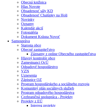
Obecná knižnica
Hlas Novote
Obsadenosť sály KD
Obsadenosť Chalúpky na Holi
Novinky
Oznamy
Kalendár akcií
Fotogaléria
Dokument Krásna Novoť
Samospráva
Starosta obce
Obecné zastupiteľstvo
Záznamy z online Obecného zastupiteľstva
Hlavný kontrolór obce
Zamestnanci OcÚ
Odpadové hospodárstvo
VZN
Uznesenia
Zápisnice OZ
Program hospodárskeho a sociálneho rozvoja
Komunitný plán sociálnych služieb
Program odpadového hospodárstva
Cezhraničná spolupráca - Projekty
Projekty z EÚ
Interreg projekty