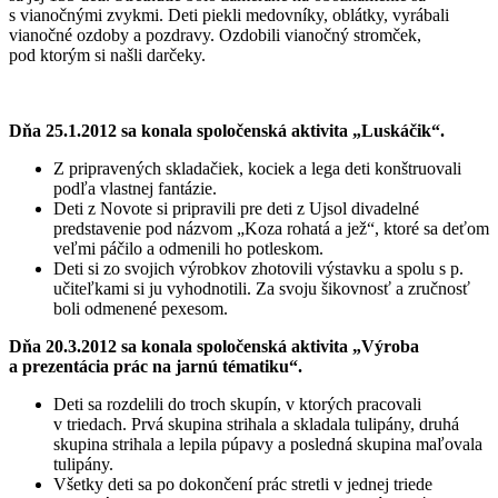
s vianočnými zvykmi. Deti piekli medovníky, oblátky, vyrábali
vianočné ozdoby a pozdravy. Ozdobili vianočný stromček,
pod ktorým si našli darčeky.
Dňa 25.1.2012 sa konala spoločenská aktivita „Luskáčik“.
Z pripravených skladačiek, kociek a lega deti konštruovali
podľa vlastnej fantázie.
Deti z Novote si pripravili pre deti z Ujsol divadelné
predstavenie pod názvom „Koza rohatá a jež“, ktoré sa deťom
veľmi páčilo a odmenili ho potleskom.
Deti si zo svojich výrobkov zhotovili výstavku a spolu s p.
učiteľkami si ju vyhodnotili. Za svoju šikovnosť a zručnosť
boli odmenené pexesom.
Dňa 20.3.2012 sa konala spoločenská aktivita „Výroba
a prezentácia prác na jarnú tématiku“.
Deti sa rozdelili do troch skupín, v ktorých pracovali
v triedach. Prvá skupina strihala a skladala tulipány, druhá
skupina strihala a lepila púpavy a posledná skupina maľovala
tulipány.
Všetky deti sa po dokončení prác stretli v jednej triede