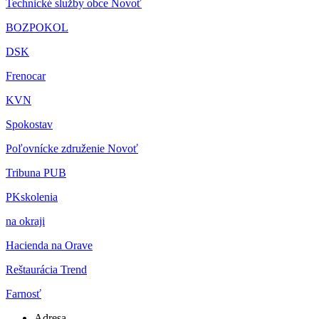
Technické služby obce Novoť
BOZPOKOL
DSK
Frenocar
KVN
Spokostav
Poľovnícke združenie Novoť
Tribuna PUB
PKskolenia
na okraji
Hacienda na Orave
Reštaurácia Trend
Farnosť
Adresa