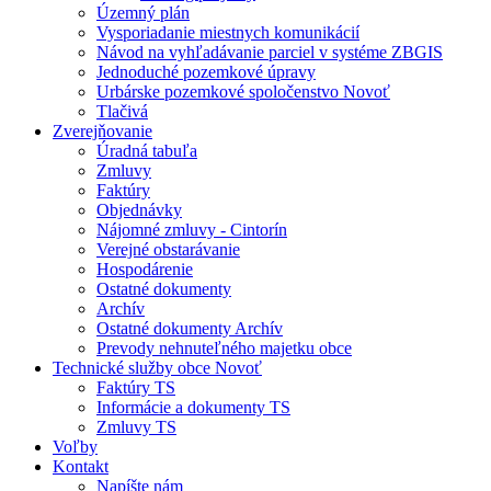
Územný plán
Vysporiadanie miestnych komunikácií
Návod na vyhľadávanie parciel v systéme ZBGIS
Jednoduché pozemkové úpravy
Urbárske pozemkové spoločenstvo Novoť
Tlačivá
Zverejňovanie
Úradná tabuľa
Zmluvy
Faktúry
Objednávky
Nájomné zmluvy - Cintorín
Verejné obstarávanie
Hospodárenie
Ostatné dokumenty
Archív
Ostatné dokumenty Archív
Prevody nehnuteľného majetku obce
Technické služby obce Novoť
Faktúry TS
Informácie a dokumenty TS
Zmluvy TS
Voľby
Kontakt
Napíšte nám