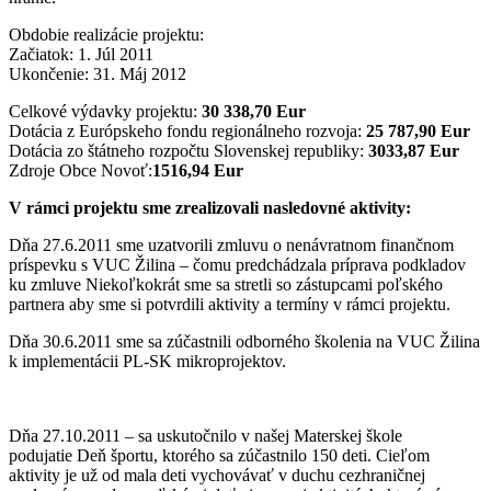
Obdobie realizácie projektu:
Začiatok: 1. Júl 2011
Ukončenie: 31. Máj 2012
Celkové výdavky projektu:
30 338,70 Eur
Dotácia z Európskeho fondu regionálneho rozvoja:
25 787,90 Eur
Dotácia zo štátneho rozpočtu Slovenskej republiky:
3033,87 Eur
Zdroje Obce Novoť:
1516,94 Eur
V rámci projektu sme zrealizovali nasledovné aktivity:
Dňa 27.6.2011 sme uzatvorili zmluvu o nenávratnom finančnom
príspevku s VUC Žilina – čomu predchádzala príprava podkladov
ku zmluve Niekoľkokrát sme sa stretli so zástupcami poľského
partnera aby sme si potvrdili aktivity a termíny v rámci projektu.
Dňa 30.6.2011 sme sa zúčastnili odborného školenia na VUC Žilina
k implementácii PL-SK mikroprojektov.
Dňa 27.10.2011 – sa uskutočnilo v našej Materskej škole
podujatie Deň športu, ktorého sa zúčastnilo 150 deti. Cieľom
aktivity je už od mala deti vychovávať v duchu cezhraničnej