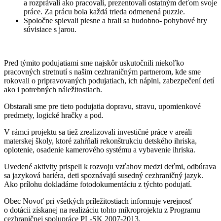
a rozprávali ako pracovali, prezentovali ostatným deťom svoje
práce. Za prácu bola každá trieda odmenená puzzle.
Spoločne spievali piesne a hrali sa hudobno- pohybové hry
súvisiace s jarou.
Pred týmito podujatiami sme najskôr uskutočnili niekoľko
pracovných stretnutí s našim cezhraničným partnerom, kde sme
rokovali o pripravovaných podujatiach, ich náplni, zabezpečení detí
ako i potrebných náležitostiach.
Obstarali sme pre tieto podujatia dopravu, stravu, upomienkové
predmety, logické hračky a pod.
V rámci projektu sa tiež zrealizovali investičné práce v areáli
materskej školy, ktoré zahŕňali rekonštrukciu detského ihriska,
oplotenie, osadenie kamerového systému a vybavenie ihriska.
Uvedené aktivity prispeli k rozvoju vzťahov medzi deťmi, odbúrava
sa jazyková bariéra, deti spoznávajú susedný cezhraničný jazyk.
Ako prílohu dokladáme fotodokumentáciu z týchto podujatí.
Obec Novoť pri všetkých príležitostiach informuje verejnosť
o dotácii získanej na realizáciu tohto mikroprojektu z Programu
cezhraničnej spolupráce PL-SK 2007-2013.