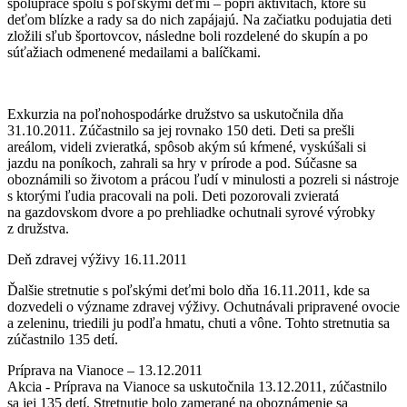
spolupráce spolu s poľskými deťmi – popri aktivitách, ktoré sú
deťom blízke a rady sa do nich zapájajú. Na začiatku podujatia deti
zložili sľub športovcov, následne boli rozdelené do skupín a po
súťažiach odmenené medailami a balíčkami.
Exkurzia na poľnohospodárke družstvo sa uskutočnila dňa
31.10.2011. Zúčastnilo sa jej rovnako 150 deti. Deti sa prešli
areálom, videli zvieratká, spôsob akým sú kŕmené, vyskúšali si
jazdu na poníkoch, zahrali sa hry v prírode a pod. Súčasne sa
oboznámili so životom a prácou ľudí v minulosti a pozreli si nástroje
s ktorými ľudia pracovali na poli. Deti pozorovali zvieratá
na gazdovskom dvore a po prehliadke ochutnali syrové výrobky
z družstva.
Deň zdravej výživy 16.11.2011
Ďalšie stretnutie s poľskými deťmi bolo dňa 16.11.2011, kde sa
dozvedeli o význame zdravej výživy. Ochutnávali pripravené ovocie
a zeleninu, triedili ju podľa hmatu, chuti a vône. Tohto stretnutia sa
zúčastnilo 135 detí.
Príprava na Vianoce – 13.12.2011
Akcia - Príprava na Vianoce sa uskutočnila 13.12.2011, zúčastnilo
sa jej 135 detí. Stretnutie bolo zamerané na oboznámenie sa