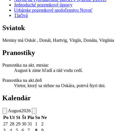
Jednoduché pozemkové úpravy
Urbárske pozemkové spoločenstvo Novoť
Tlačivá
Sviatok
Meniny má
Oskár
, Donát, Hartvig, Virgín, Donáta, Virgínia
Pranostiky
Pranostika na akt. mesiac
August k zime hľadí a rád vodu cedí.
Pranostika na akt.deň
Vietor, ktorý sa strhne na Oskára, potrvá štyri dni.
Kalendár
August
2026
Po
Ut
St
Št
Pia
So
Ne
27
28
29
30
31
1
2
3
4
5
6
7
8
9