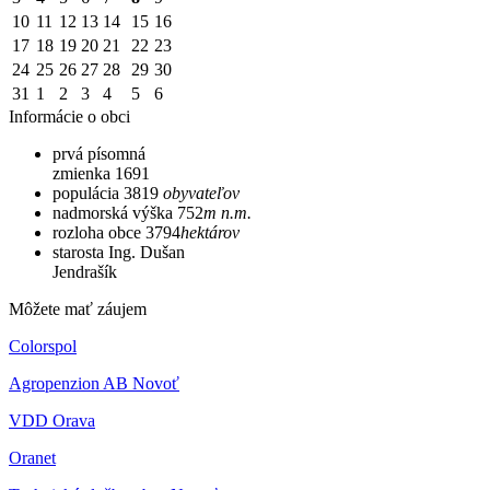
10
11
12
13
14
15
16
17
18
19
20
21
22
23
24
25
26
27
28
29
30
31
1
2
3
4
5
6
Informácie o obci
prvá písomná
zmienka
1691
populácia
3819
obyvateľov
nadmorská výška
752
m n.m.
rozloha obce
3794
hektárov
starosta
Ing. Dušan
Jendrašík
Môžete mať záujem
Colorspol
Agropenzion AB Novoť
VDD Orava
Oranet