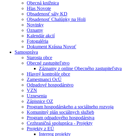
Obecná knižnica
Hlas Novote
Obsadenosť sály KD
Obsadenosť Chalúpky na Holi
Novinky
Oznamy
Kalendár akcií
Fotogaléria
Dokument Krásna Novoť
Samospráva
Starosta obce
Obecné zastupiteľstvo
Záznamy z online Obecného zastupiteľstva
Hlavný kontrolór obce
Zamestnanci OcÚ
Odpadové hospodárstvo
VZN
Uznesenia
Zápisnice OZ
Program hospodárskeho a sociálneho rozvoja
Komunitný plán sociálnych služieb
Program odpadového hospodárstva
Cezhraničná spolupráca - Projekty
Projekty z EÚ
Interreg projekty