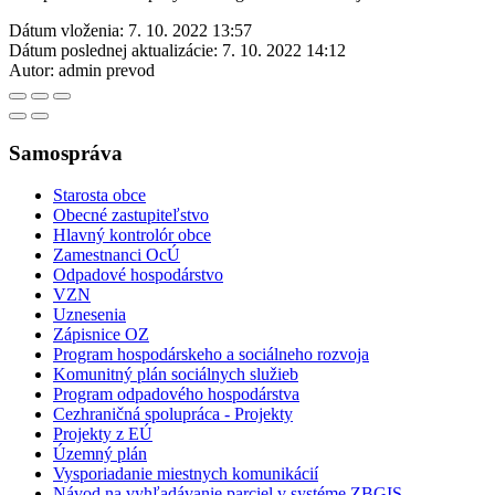
Dátum vloženia:
7. 10. 2022 13:57
Dátum poslednej aktualizácie:
7. 10. 2022 14:12
Autor:
admin prevod
Samospráva
Starosta obce
Obecné zastupiteľstvo
Hlavný kontrolór obce
Zamestnanci OcÚ
Odpadové hospodárstvo
VZN
Uznesenia
Zápisnice OZ
Program hospodárskeho a sociálneho rozvoja
Komunitný plán sociálnych služieb
Program odpadového hospodárstva
Cezhraničná spolupráca - Projekty
Projekty z EÚ
Územný plán
Vysporiadanie miestnych komunikácií
Návod na vyhľadávanie parciel v systéme ZBGIS