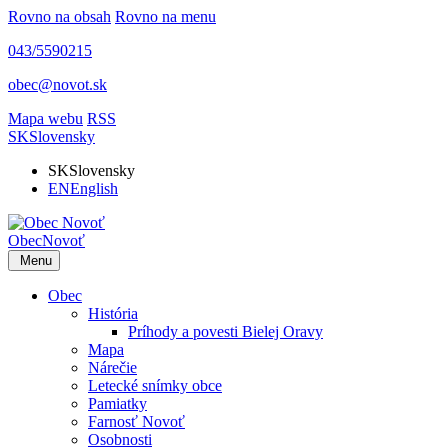
Rovno na obsah
Rovno na menu
043/5590215
obec@novot.sk
Mapa webu
RSS
SK
Slovensky
SK
Slovensky
EN
English
Obec
Novoť
Menu
Obec
História
Príhody a povesti Bielej Oravy
Mapa
Nárečie
Letecké snímky obce
Pamiatky
Farnosť Novoť
Osobnosti