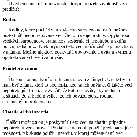
Uvedieme niekoľko možností, ktorými môžete životnosť vecí
predĺžiť:
Rodina
Rodiny, ktoré pochádzajú z viacero súrodencov majú možnosť
poskytnúť neopotrebované veci členom svojej rodiny. Opýtajte sa
všetkých súrodencov, bratrancov, sesterníc či nepotrebujú skriňu,
policu, radiátor .... Niektorým sa tieto veci môžu zísť napr. na chate,
v altánku. Možno niektorý poskytujú ubytovanie a uvítajú výmenu
opotrebovaných vecí za novšie.
Priatelia a známi
Ďalšou skupina tvorí okruh kamarátov a známych. Určite by to
mali byť známi, ktorí to pochopia, keď sa ich opýtate, či takéto veci
nepotrebujú. Treba, ale zvážiť, že koho oslovíte, aby nedošlo
k situácii, že si budú myslieť, že ich považujete za rodinu
s finančnými problémami.
Charita alebo inzercia
Ďalšou možnosťou je poskytnúť tieto veci na charitu prípadne
nepotrebnú vec darovať. Pokiaľ ste nemohli použiť predchádzajúce
možnosti, tak skúste použiť inzerciu, v ktorej môžete danú vec