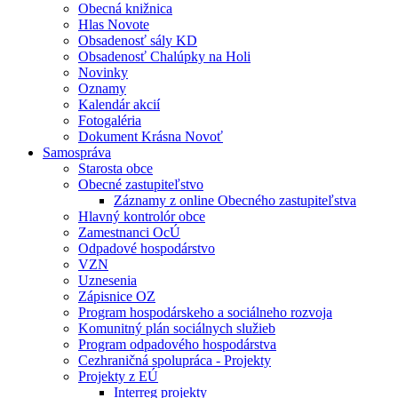
Obecná knižnica
Hlas Novote
Obsadenosť sály KD
Obsadenosť Chalúpky na Holi
Novinky
Oznamy
Kalendár akcií
Fotogaléria
Dokument Krásna Novoť
Samospráva
Starosta obce
Obecné zastupiteľstvo
Záznamy z online Obecného zastupiteľstva
Hlavný kontrolór obce
Zamestnanci OcÚ
Odpadové hospodárstvo
VZN
Uznesenia
Zápisnice OZ
Program hospodárskeho a sociálneho rozvoja
Komunitný plán sociálnych služieb
Program odpadového hospodárstva
Cezhraničná spolupráca - Projekty
Projekty z EÚ
Interreg projekty