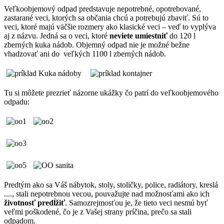
Veľkoobjemový odpad predstavuje nepotrebné, opotrebované,
zastarané veci, ktorých sa občania chcú a potrebujú zbaviť. Sú to
veci, ktoré majú väčšie rozmery ako klasické veci – veď to vyplýva
aj z názvu. Jedná sa o veci, ktoré
neviete umiestniť
do 120 l
zberných kuka nádob. Objemný odpad nie je možné bežne
vhadzovať ani do veľkých 1100 l zberných nádob.
Tu si môžete prezrieť názorne ukážky čo patrí do veľkoobjemového
odpadu:
Predtým ako sa Váš nábytok, stoly, stoličky, police, radiátory, kreslá
...., stali nepotrebnou vecou, pouvažujte nad možnosťami ako ich
životnosť predĺžiť
. Samozrejmosťou je, že tieto veci nesmú byť
veľmi poškodené, čo je z Vašej strany príčina, prečo sa stali
odpadom.