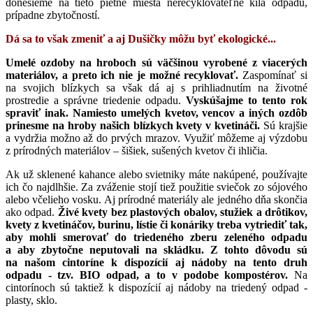
donesieme na tieto pietne miesta nerecyklovateľné kilá odpadu,
prípadne zbytočností.
Dá sa to však zmeniť a aj
Dušičky
môžu byť ekologické...
Umelé ozdoby na hroboch sú väčšinou vyrobené z viacerých
materiálov, a preto ich nie je možné recyklovať.
Zaspomínať si
na svojich blízkych sa však dá aj s prihliadnutím na životné
prostredie a správne triedenie odpadu.
Vyskúšajme to tento rok
spraviť inak. Namiesto umelých kvetov, vencov a iných ozdôb
prinesme na hroby našich blízkych kvety v kvetináči.
Sú krajšie
a vydržia možno až do prvých mrazov. Využiť môžeme aj výzdobu
z prírodných materiálov – šišiek, sušených kvetov či ihličia.
Ak už sklenené kahance alebo svietniky máte nakúpené, používajte
ich čo najdlhšie. Za zváženie stojí tiež použitie sviečok zo sójového
alebo včelieho vosku. Aj prírodné materiály ale jedného dňa skončia
ako odpad.
Živé kvety bez plastových obalov, stužiek a drôtikov,
kvety z kvetináčov, burinu, lístie či konáriky treba vytriediť tak,
aby mohli smerovať do triedeného zberu zeleného odpadu
a aby zbytočne neputovali na skládku. Z tohto dôvodu sú
na našom cintoríne k dispozícií aj nádoby na tento druh
odpadu - tzv. BIO odpad, a to v podobe kompostérov.
Na
cintorínoch sú taktiež k dispozícií aj nádoby na triedený odpad -
plasty, sklo.