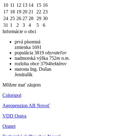
10
11
12
13
14
15
16
17
18
19
20
21
22
23
24
25
26
27
28
29
30
31
1
2
3
4
5
6
Informácie o obci
prvá písomná
zmienka
1691
populácia
3819
obyvateľov
nadmorská výška
752
m n.m.
rozloha obce
3794
hektárov
starosta
Ing. Dušan
Jendrašík
Môžete mať záujem
Colorspol
Agropenzion AB Novoť
VDD Orava
Oranet