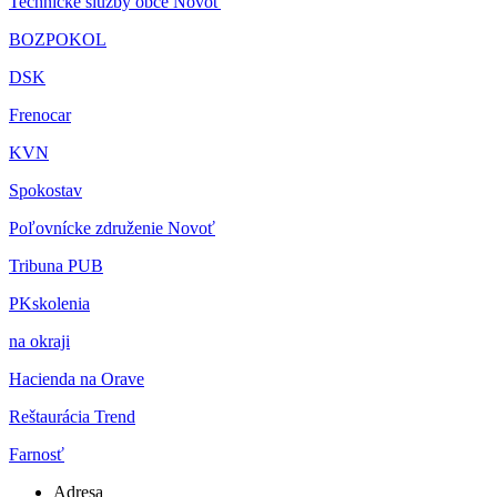
Technické služby obce Novoť
BOZPOKOL
DSK
Frenocar
KVN
Spokostav
Poľovnícke združenie Novoť
Tribuna PUB
PKskolenia
na okraji
Hacienda na Orave
Reštaurácia Trend
Farnosť
Adresa