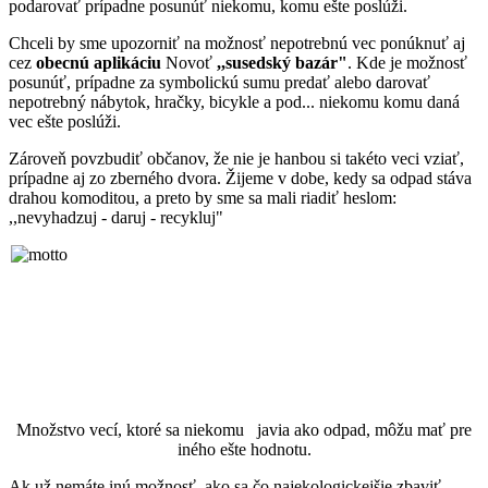
podarovať prípadne posunúť niekomu, komu ešte poslúži.
Chceli by sme upozorniť na možnosť nepotrebnú vec ponúknuť aj
cez
obecnú aplikáciu
Novoť
,,susedský bazár"
. Kde je možnosť
posunúť, prípadne za symbolickú sumu predať alebo darovať
nepotrebný nábytok, hračky, bicykle a pod... niekomu komu daná
vec ešte poslúži.
Zároveň povzbudiť občanov, že nie je hanbou si takéto veci vziať,
prípadne aj zo zberného dvora. Žijeme v dobe, kedy sa odpad stáva
drahou komoditou, a preto by sme sa mali riadiť heslom:
,,nevyhadzuj - daruj - recykluj"
Množstvo vecí, ktoré sa niekomu javia ako odpad, môžu mať pre
iného ešte hodnotu.
Ak už nemáte inú možnosť, ako sa čo najekologickejšie zbaviť