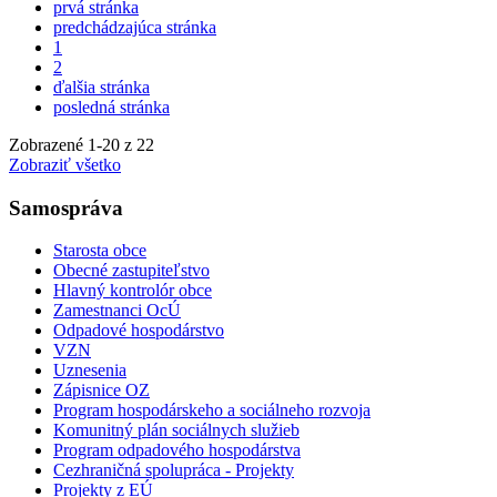
prvá stránka
predchádzajúca stránka
1
2
ďalšia stránka
posledná stránka
Zobrazené
1
-
20
z 22
Zobraziť všetko
Samospráva
Starosta obce
Obecné zastupiteľstvo
Hlavný kontrolór obce
Zamestnanci OcÚ
Odpadové hospodárstvo
VZN
Uznesenia
Zápisnice OZ
Program hospodárskeho a sociálneho rozvoja
Komunitný plán sociálnych služieb
Program odpadového hospodárstva
Cezhraničná spolupráca - Projekty
Projekty z EÚ