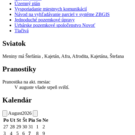
Územný plán
Vysporiadanie miestnych komunikácií
Návod na vyhľadávanie parciel v systéme ZBGIS
Jednoduché pozemkové úpravy
Urbárske pozemkové spoločenstvo Novoť
Tlačivá
Sviatok
Meniny má
Štefánia
, Kajetán, Afra, Afrodita, Kajetána, Štefana
Pranostiky
Pranostika na akt. mesiac
V auguste všade srpeň sviští.
Kalendár
August
2026
Po
Ut
St
Št
Pia
So
Ne
27
28
29
30
31
1
2
3
4
5
6
7
8
9