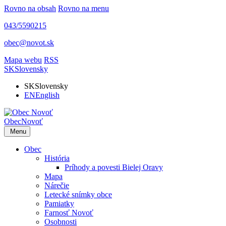
Rovno na obsah
Rovno na menu
043/5590215
obec@novot.sk
Mapa webu
RSS
SK
Slovensky
SK
Slovensky
EN
English
Obec
Novoť
Menu
Obec
História
Príhody a povesti Bielej Oravy
Mapa
Nárečie
Letecké snímky obce
Pamiatky
Farnosť Novoť
Osobnosti