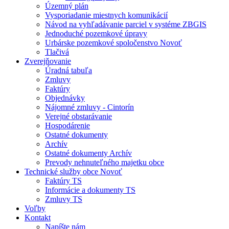
Územný plán
Vysporiadanie miestnych komunikácií
Návod na vyhľadávanie parciel v systéme ZBGIS
Jednoduché pozemkové úpravy
Urbárske pozemkové spoločenstvo Novoť
Tlačivá
Zverejňovanie
Úradná tabuľa
Zmluvy
Faktúry
Objednávky
Nájomné zmluvy - Cintorín
Verejné obstarávanie
Hospodárenie
Ostatné dokumenty
Archív
Ostatné dokumenty Archív
Prevody nehnuteľného majetku obce
Technické služby obce Novoť
Faktúry TS
Informácie a dokumenty TS
Zmluvy TS
Voľby
Kontakt
Napíšte nám