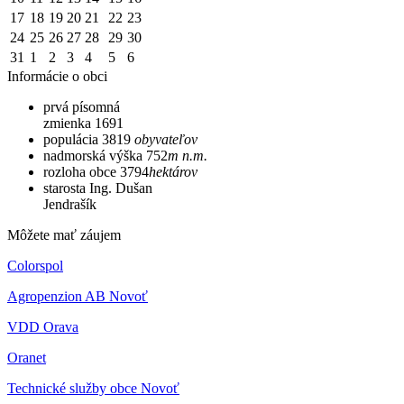
17
18
19
20
21
22
23
24
25
26
27
28
29
30
31
1
2
3
4
5
6
Informácie o obci
prvá písomná
zmienka
1691
populácia
3819
obyvateľov
nadmorská výška
752
m n.m.
rozloha obce
3794
hektárov
starosta
Ing. Dušan
Jendrašík
Môžete mať záujem
Colorspol
Agropenzion AB Novoť
VDD Orava
Oranet
Technické služby obce Novoť