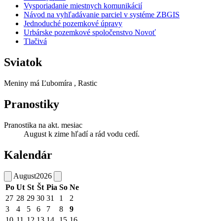
Vysporiadanie miestnych komunikácií
Návod na vyhľadávanie parciel v systéme ZBGIS
Jednoduché pozemkové úpravy
Urbárske pozemkové spoločenstvo Novoť
Tlačivá
Sviatok
Meniny má
Ľubomíra
, Rastic
Pranostiky
Pranostika na akt. mesiac
August k zime hľadí a rád vodu cedí.
Kalendár
August
2026
Po
Ut
St
Št
Pia
So
Ne
27
28
29
30
31
1
2
3
4
5
6
7
8
9
10
11
12
13
14
15
16