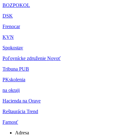
BOZPOKOL
DSK
Frenocar
KVN
Spokostav
Poľovnícke združenie Novoť
Tribuna PUB
PKskolenia
na okraji
Hacienda na Orave
Reštaurácia Trend
Farnosť
Adresa