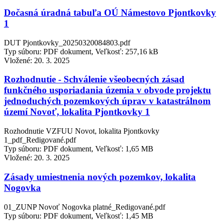
Dočasná úradná tabuľa OÚ Námestovo Pjontkovky
1
DUT Pjontkovky_20250320084803.pdf
Typ súboru: PDF dokument, Veľkosť: 257,16 kB
Vložené:
20. 3. 2025
Rozhodnutie - Schválenie všeobecných zásad
funkčného usporiadania územia v obvode projektu
jednoduchých pozemkových úprav v katastrálnom
území Novoť, lokalita Pjontkovky 1
Rozhodnutie VZFUU Novot, lokalita Pjontkovky
1_pdf_Redigované.pdf
Typ súboru: PDF dokument, Veľkosť: 1,65 MB
Vložené:
20. 3. 2025
Zásady umiestnenia nových pozemkov, lokalita
Nogovka
01_ZUNP Novoť Nogovka platné_Redigované.pdf
Typ súboru: PDF dokument, Veľkosť: 1,45 MB