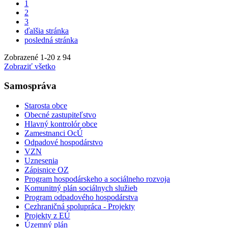
1
2
3
ďalšia stránka
posledná stránka
Zobrazené
1
-
20
z 94
Zobraziť všetko
Samospráva
Starosta obce
Obecné zastupiteľstvo
Hlavný kontrolór obce
Zamestnanci OcÚ
Odpadové hospodárstvo
VZN
Uznesenia
Zápisnice OZ
Program hospodárskeho a sociálneho rozvoja
Komunitný plán sociálnych služieb
Program odpadového hospodárstva
Cezhraničná spolupráca - Projekty
Projekty z EÚ
Územný plán