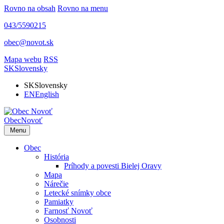
Rovno na obsah
Rovno na menu
043/5590215
obec@novot.sk
Mapa webu
RSS
SK
Slovensky
SK
Slovensky
EN
English
Obec
Novoť
Menu
Obec
História
Príhody a povesti Bielej Oravy
Mapa
Nárečie
Letecké snímky obce
Pamiatky
Farnosť Novoť
Osobnosti