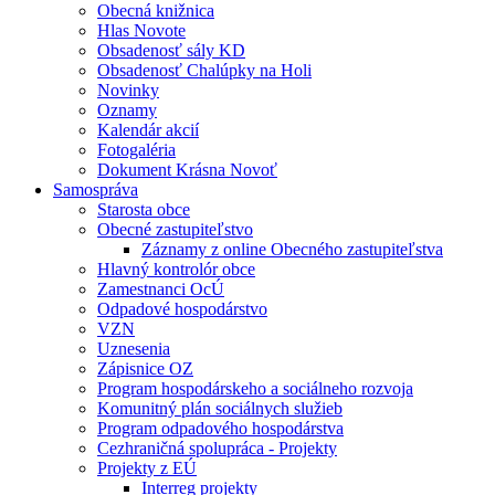
Obecná knižnica
Hlas Novote
Obsadenosť sály KD
Obsadenosť Chalúpky na Holi
Novinky
Oznamy
Kalendár akcií
Fotogaléria
Dokument Krásna Novoť
Samospráva
Starosta obce
Obecné zastupiteľstvo
Záznamy z online Obecného zastupiteľstva
Hlavný kontrolór obce
Zamestnanci OcÚ
Odpadové hospodárstvo
VZN
Uznesenia
Zápisnice OZ
Program hospodárskeho a sociálneho rozvoja
Komunitný plán sociálnych služieb
Program odpadového hospodárstva
Cezhraničná spolupráca - Projekty
Projekty z EÚ
Interreg projekty