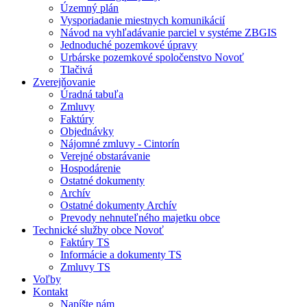
Územný plán
Vysporiadanie miestnych komunikácií
Návod na vyhľadávanie parciel v systéme ZBGIS
Jednoduché pozemkové úpravy
Urbárske pozemkové spoločenstvo Novoť
Tlačivá
Zverejňovanie
Úradná tabuľa
Zmluvy
Faktúry
Objednávky
Nájomné zmluvy - Cintorín
Verejné obstarávanie
Hospodárenie
Ostatné dokumenty
Archív
Ostatné dokumenty Archív
Prevody nehnuteľného majetku obce
Technické služby obce Novoť
Faktúry TS
Informácie a dokumenty TS
Zmluvy TS
Voľby
Kontakt
Napíšte nám