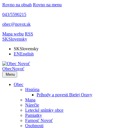
Rovno na obsah
Rovno na menu
043/5590215
obec@novot.sk
Mapa webu
RSS
SK
Slovensky
SK
Slovensky
EN
English
Obec
Novoť
Menu
Obec
História
Príhody a povesti Bielej Oravy
Mapa
Nárečie
Letecké snímky obce
Pamiatky
Farnosť Novoť
Osobnosti