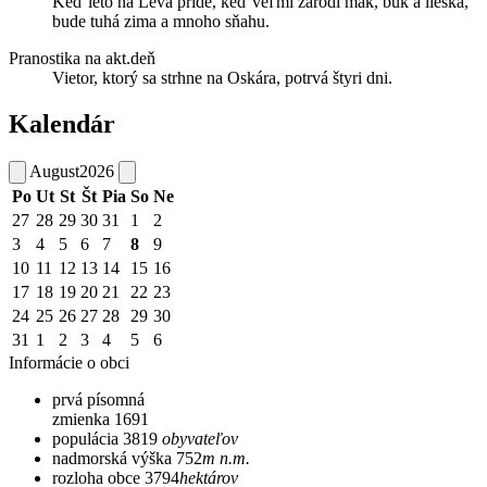
Keď leto na Leva príde, keď veľmi zarodí mak, buk a lieska,
bude tuhá zima a mnoho sňahu.
Pranostika na akt.deň
Vietor, ktorý sa strhne na Oskára, potrvá štyri dni.
Kalendár
August
2026
Po
Ut
St
Št
Pia
So
Ne
27
28
29
30
31
1
2
3
4
5
6
7
8
9
10
11
12
13
14
15
16
17
18
19
20
21
22
23
24
25
26
27
28
29
30
31
1
2
3
4
5
6
Informácie o obci
prvá písomná
zmienka
1691
populácia
3819
obyvateľov
nadmorská výška
752
m n.m.
rozloha obce
3794
hektárov