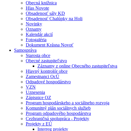
Obecná knižnica
Hlas Novote
Obsadenosť sály KD
Obsadenosť Chalúpky na Holi
Novinky
Oznamy
Kalendár akcií
Fotogaléria
Dokument Krásna Novoť
Samospráva
Starosta obce
Obecné zastupiteľstvo
Záznamy z online Obecného zastupiteľstva
Hlavný kontrolór obce
Zamestnanci OcÚ
Odpadové hospodárstvo
VZN
Uznesenia
Zápisnice OZ
Program hospodárskeho a sociálneho rozvoja
Komunitný plán sociálnych služieb
Program odpadového hospodárstva
Cezhraničná spolupráca - Projekty
Projekty z EÚ
Interreg projekty