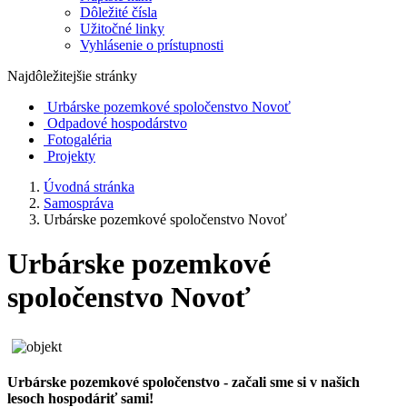
Dôležité čísla
Užitočné linky
Vyhlásenie o prístupnosti
Najdôležitejšie stránky
Urbárske pozemkové spoločenstvo Novoť
Odpadové hospodárstvo
Fotogaléria
Projekty
Úvodná stránka
Samospráva
Urbárske pozemkové spoločenstvo Novoť
Urbárske pozemkové
spoločenstvo Novoť
Urb
á
rske pozemkov
é
spoločenstvo - začali sme si v našich
lesoch hospod
á
riť sami!