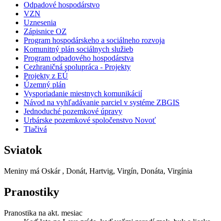
Odpadové hospodárstvo
VZN
Uznesenia
Zápisnice OZ
Program hospodárskeho a sociálneho rozvoja
Komunitný plán sociálnych služieb
Program odpadového hospodárstva
Cezhraničná spolupráca - Projekty
Projekty z EÚ
Územný plán
Vysporiadanie miestnych komunikácií
Návod na vyhľadávanie parciel v systéme ZBGIS
Jednoduché pozemkové úpravy
Urbárske pozemkové spoločenstvo Novoť
Tlačivá
Sviatok
Meniny má
Oskár
, Donát, Hartvig, Virgín, Donáta, Virgínia
Pranostiky
Pranostika na akt. mesiac