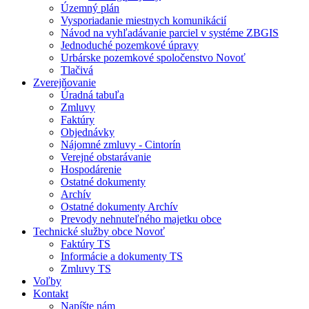
Územný plán
Vysporiadanie miestnych komunikácií
Návod na vyhľadávanie parciel v systéme ZBGIS
Jednoduché pozemkové úpravy
Urbárske pozemkové spoločenstvo Novoť
Tlačivá
Zverejňovanie
Úradná tabuľa
Zmluvy
Faktúry
Objednávky
Nájomné zmluvy - Cintorín
Verejné obstarávanie
Hospodárenie
Ostatné dokumenty
Archív
Ostatné dokumenty Archív
Prevody nehnuteľného majetku obce
Technické služby obce Novoť
Faktúry TS
Informácie a dokumenty TS
Zmluvy TS
Voľby
Kontakt
Napíšte nám