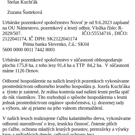
Štefan Kuchťák
Zuzana Šusteková
Urbárske pozemkové spoločenstvo Novoť je od 9.6.2023 zapísané
na OU Námestovo, pozemkový a lesný odbor, Vložka číslo: R-
2029/507. IČO:55534716 , DIČO:
2122041174, IČ DPH: SK2122041174
Prima banka Slovenko, č.ú.: SK04
5600 0000 0011 7442 8001
Urbárske pozemkové spoločenstvo v súčasnosti obhospodaruje
plochu 175,8 ha, z toho lesy 91,4 ha a TTP 84,2 ha. V súčasnosti
máme 1126 členov.
Odborné hospodárenie na našich lesných pozemkoch vykonávame
prostredníctvom odborného lesného hospodára p. Jozefa Kuchťáka
a týmto je zaistené, že reálna kontrola nad našimi lesmi prešla späť
do rúk vlastníkov. Títo rozhodujú o spôsobe hospodárenia s lesmi
jednak prostredníctvom orgánov spoločenstva, t.j. dozornej rady
a výboru, ale aj priamo na jeho valnom zhromaždení.
V našich lesoch realizujeme ťažbu kalamitného dreva, vykonávame
odbornú starostlivosť o lesy, lesnícku činnosť, čistenie plôch
po ťažbe, ochranu mladých lesných porastov, prerezávky a výseky
krov a nežiadúcich drevín, celkovú ochranu lesa.