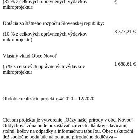
(85 % z celkových oprávnených výdavkov
€
mikroprojektu):
Dotácia zo štátneho rozpočtu Slovenskej republiky:
3 377,21 €
(10 % z celkových oprávnených výdavkov
mikroprojektu)
Vlastný vklad Obce Novoť
1 688,61 €
(5 % z celkových oprávnených výdavkov
mikroprojektu)
Obdobie realizácie projektu: 4/2020 – 12/2020
Cieľom projektu je vytvorenie „Oázy našej prírody v obci Novoť“.
Oddychová zóna bude pozostávať z dvoch altánkov s lavicami,
stolmi, košov na odpadky a informačnou tabuľou. Obec uskutoční
tiež spoločné podujatie na ochranu prírodného dedičstva –