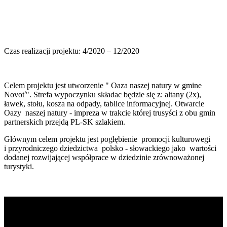
Czas realizacji projektu: 4/2020 – 12/2020
Celem projektu jest utworzenie " Oaza naszej natury w gmine
Novoť". Strefa wypoczynku składac będzie się z: altany (2x),
ławek, stołu, kosza na odpady, tablice informacyjnej. Otwarcie
Oazy naszej natury - impreza w trakcie której trusyści z obu gmin
partnerskich przejdą PL-SK szlakiem.
Głównym celem projektu jest pogłębienie promocji kulturowegi
i przyrodniczego dziedzictwa polsko - słowackiego jako wartości
dodanej rozwijającej współprace w dziedzinie zrównoważonej
turystyki.