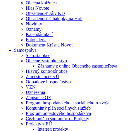
Obecná knižnica
Hlas Novote
Obsadenosť sály KD
Obsadenosť Chalúpky na Holi
Novinky
Oznamy
Kalendár akcií
Fotogaléria
Dokument Krásna Novoť
Samospráva
Starosta obce
Obecné zastupiteľstvo
Záznamy z online Obecného zastupiteľstva
Hlavný kontrolór obce
Zamestnanci OcÚ
Odpadové hospodárstvo
VZN
Uznesenia
Zápisnice OZ
Program hospodárskeho a sociálneho rozvoja
Komunitný plán sociálnych služieb
Program odpadového hospodárstva
Cezhraničná spolupráca - Projekty
Projekty z EÚ
Interreg projekty