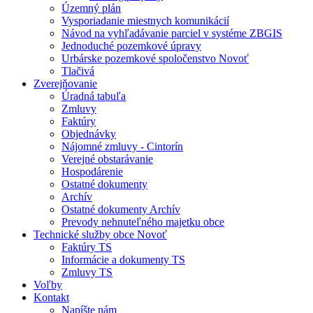
Územný plán
Vysporiadanie miestnych komunikácií
Návod na vyhľadávanie parciel v systéme ZBGIS
Jednoduché pozemkové úpravy
Urbárske pozemkové spoločenstvo Novoť
Tlačivá
Zverejňovanie
Úradná tabuľa
Zmluvy
Faktúry
Objednávky
Nájomné zmluvy - Cintorín
Verejné obstarávanie
Hospodárenie
Ostatné dokumenty
Archív
Ostatné dokumenty Archív
Prevody nehnuteľného majetku obce
Technické služby obce Novoť
Faktúry TS
Informácie a dokumenty TS
Zmluvy TS
Voľby
Kontakt
Napíšte nám