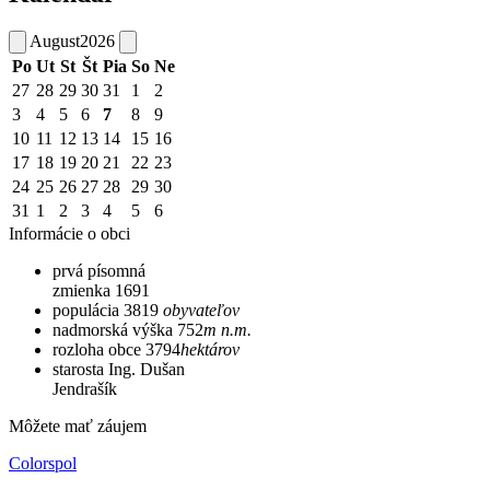
August
2026
Po
Ut
St
Št
Pia
So
Ne
27
28
29
30
31
1
2
3
4
5
6
7
8
9
10
11
12
13
14
15
16
17
18
19
20
21
22
23
24
25
26
27
28
29
30
31
1
2
3
4
5
6
Informácie o obci
prvá písomná
zmienka
1691
populácia
3819
obyvateľov
nadmorská výška
752
m n.m.
rozloha obce
3794
hektárov
starosta
Ing. Dušan
Jendrašík
Môžete mať záujem
Colorspol