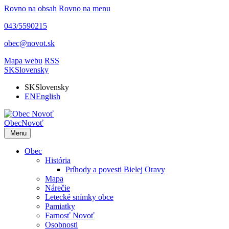
Rovno na obsah
Rovno na menu
043/5590215
obec@novot.sk
Mapa webu
RSS
SK
Slovensky
SK
Slovensky
EN
English
Obec
Novoť
Menu
Obec
História
Príhody a povesti Bielej Oravy
Mapa
Nárečie
Letecké snímky obce
Pamiatky
Farnosť Novoť
Osobnosti