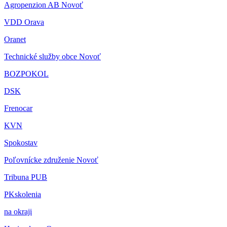
Agropenzion AB Novoť
VDD Orava
Oranet
Technické služby obce Novoť
BOZPOKOL
DSK
Frenocar
KVN
Spokostav
Poľovnícke združenie Novoť
Tribuna PUB
PKskolenia
na okraji