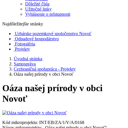
Dôležité čísla
Užitočné linky
Vyhlásenie o prístupnosti
Najdôležitejšie stránky
Urbárske pozemkové spoločenstvo Novoť
Odpadové hospodárstvo
Fotogaléria
Projekty
Úvodná stránka
Samospráva
Cezhraničná spolupráca - Projekty
Oáza našej prírody v obci Novoť
Oáza našej prírody v obci
Novoť
Kód mikroprojektu: INT/EB/ZA/1/V/A/0168
Názov mikroprojektu: „Oáza našej prírody v obci Novoť“