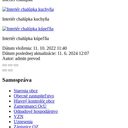
Interiér chalúpka kuchyňa
Interiér chalúpka kúpeľňa
Dátum vloženia:
11. 10. 2022 11:40
Dátum poslednej aktualizácie:
11. 6. 2024 12:07
Autor:
admin prevod
Samospráva
Starosta obce
Obecné zastupiteľstvo
Hlavný kontrolór obce
Zamestnanci OcÚ
Odpadové hospodárstvo
VZN
Uznesenia
Zápisnice OZ