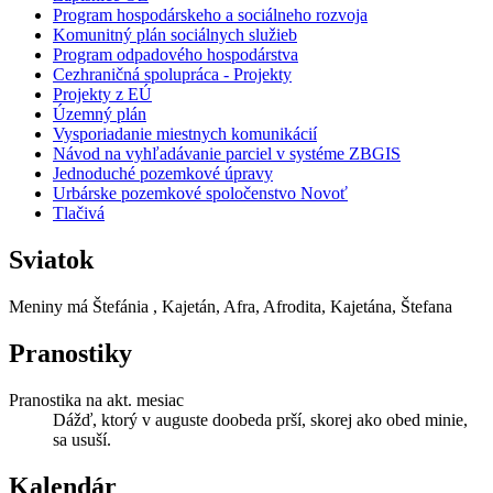
Program hospodárskeho a sociálneho rozvoja
Komunitný plán sociálnych služieb
Program odpadového hospodárstva
Cezhraničná spolupráca - Projekty
Projekty z EÚ
Územný plán
Vysporiadanie miestnych komunikácií
Návod na vyhľadávanie parciel v systéme ZBGIS
Jednoduché pozemkové úpravy
Urbárske pozemkové spoločenstvo Novoť
Tlačivá
Sviatok
Meniny má
Štefánia
, Kajetán, Afra, Afrodita, Kajetána, Štefana
Pranostiky
Pranostika na akt. mesiac
Dážď, ktorý v auguste doobeda prší, skorej ako obed minie,
sa usuší.
Kalendár