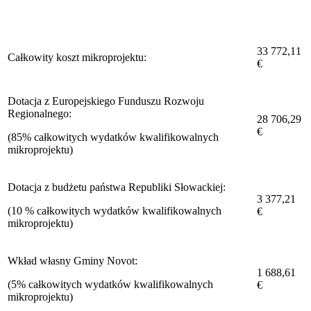
33 772,11
Całkowity koszt mikroprojektu:
€
Dotacja z Europejskiego Funduszu Rozwoju
Regionalnego:
28 706,29
€
(85% całkowitych wydatków kwalifikowalnych
mikroprojektu)
Dotacja z budżetu państwa Republiki Słowackiej:
3 377,21
(10 % całkowitych wydatków kwalifikowalnych
€
mikroprojektu)
Wkład własny Gminy Novot:
1 688,61
(5% całkowitych wydatków kwalifikowalnych
€
mikroprojektu)