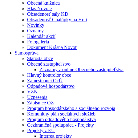
Obecná knižnica
Hlas Novote
Obsadenosť sály KD
Obsadenosť Chalúpky na Holi
Novinky
Oznamy
Kalendár akcií
Fotogaléria
Dokument Krásna Novoť
Samospráva
Starosta obce
Obecné zastupiteľstvo
Záznamy z online Obecného zastupiteľstva
Hlavný kontrolór obce
Zamestnanci OcÚ
Odpadové hospodárstvo
VZN
Uznesenia
Zápisnice OZ
Program hospodárskeho a sociálneho rozvoja
Komunitný plán sociálnych služieb
Program odpadového hospodárstva
Cezhraničná spolupráca - Projekty
Projekty z EÚ
Interreg projekty