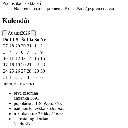
Pranostika na akt.deň
Na premenia /deň premenia Krista Pána/ je premena vôd.
Kalendár
August
2026
Po
Ut
St
Št
Pia
So
Ne
27
28
29
30
31
1
2
3
4
5
6
7
8
9
10
11
12
13
14
15
16
17
18
19
20
21
22
23
24
25
26
27
28
29
30
31
1
2
3
4
5
6
Informácie o obci
prvá písomná
zmienka
1691
populácia
3819
obyvateľov
nadmorská výška
752
m n.m.
rozloha obce
3794
hektárov
starosta
Ing. Dušan
Jendrašík