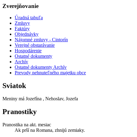
Zverejňovanie
Úradná tabuľa
Zmluvy
Faktúry
Objednávky
Nájomné zmluvy - Cintorín
Verejné obstarávanie
Hospodárenie
Ostatné dokumenty
Archív
Ostatné dokumenty Archív
Prevody nehnuteľného majetku obce
Sviatok
Meniny má
Jozefína
, Nehoslav, Jozefa
Pranostiky
Pranostika na akt. mesiac
Ak prší na Romana, zhnijú zemiaky.