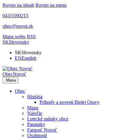
Rovno na obsah
Rovno na menu
043/5590215
obec@novot.sk
Mapa webu
RSS
SK
Slovensky
SK
Slovensky
EN
English
Obec
Novoť
Menu
Obec
História
Príhody a povesti Bielej Oravy
Mapa
Nárečie
Letecké snímky obce
Pamiatky
Farnosť Novoť
Osobnosti