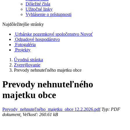
Dôležité čísla
Užitočné linky
Vyhlásenie o prístupnosti
Najdôležitejšie stránky
Urbárske pozemkové spoločenstvo Novoť
Odpadové hospodárstvo
Fotogaléria
Projekty
Úvodná stránka
Zverejňovanie
Prevody nehnuteľného majetku obce
Prevody nehnuteľného
majetku obce
Prevody_nehnuteľného_majetku_obce 12.2.2026.pdf
Typ: PDF
dokument, Veľkosť: 260.61 kB