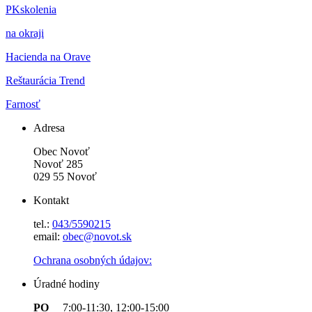
PKskolenia
na okraji
Hacienda na Orave
Reštaurácia Trend
Farnosť
Adresa
Obec Novoť
Novoť 285
029 55 Novoť
Kontakt
tel.:
043/5590215
email:
obec@novot.sk
Ochrana osobných údajov:
Úradné hodiny
PO
7:00-11:30, 12:00-15:00