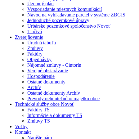
Územný plán
Vysporiadanie miestnych komunikácií
Návod na vyhľadávanie parciel v systéme ZBGIS
Jednoduché pozemkové úpravy
Urbárske pozemkové spoločenstvo Novoť
Tlačivá
Zverejňovanie
Úradná tabuľa
Zmluvy
Faktúry
Objednávky
Nájomné zmluvy - Cintorín
Verejné obstarávanie
Hospodárenie
Ostatné dokumenty
Archív
Ostatné dokumenty Archív
Prevody nehnuteľného majetku obce
Technické služby obce Novoť
Faktúry TS
Informácie a dokumenty TS
Zmluvy TS
Voľby
Kontakt
Napíšte nám