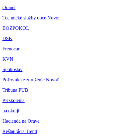
Oranet
Technické služby obce Novoť
BOZPOKOL
DSK
Frenocar
KVN
Spokostav
Poľovnícke združenie Novoť
Tribuna PUB
PKskolenia
na okraji
Hacienda na Orave
Reštaurácia Trend