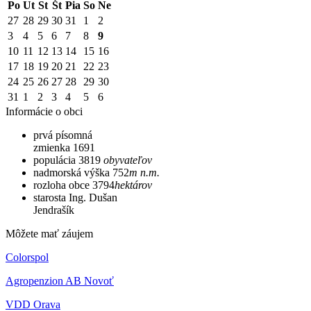
Po
Ut
St
Št
Pia
So
Ne
27
28
29
30
31
1
2
3
4
5
6
7
8
9
10
11
12
13
14
15
16
17
18
19
20
21
22
23
24
25
26
27
28
29
30
31
1
2
3
4
5
6
Informácie o obci
prvá písomná
zmienka
1691
populácia
3819
obyvateľov
nadmorská výška
752
m n.m.
rozloha obce
3794
hektárov
starosta
Ing. Dušan
Jendrašík
Môžete mať záujem
Colorspol
Agropenzion AB Novoť
VDD Orava