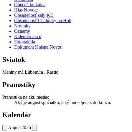
Obecná knižnica
Hlas Novote
Obsadenosť sály KD
Obsadenosť Chalúpky na Holi
Novinky
Oznamy
Kalendár akcií
Fotogaléria
Dokument Krásna Novoť
Sviatok
Meniny má
Ľubomíra
, Rastic
Pranostiky
Pranostika na akt. mesiac
Aký je august spočiatku, taký bude /je/ až do konca.
Kalendár
August
2026