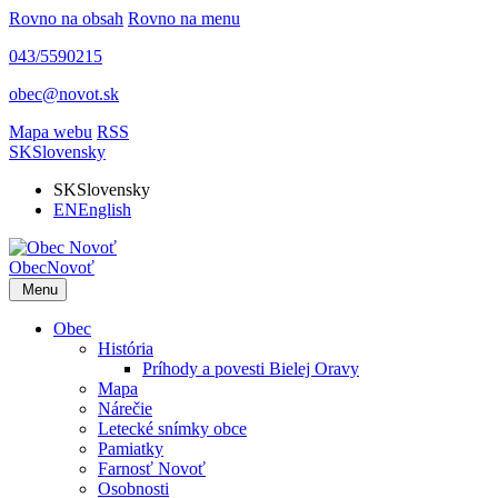
Rovno na obsah
Rovno na menu
043/5590215
obec@novot.sk
Mapa webu
RSS
SK
Slovensky
SK
Slovensky
EN
English
Obec
Novoť
Menu
Obec
História
Príhody a povesti Bielej Oravy
Mapa
Nárečie
Letecké snímky obce
Pamiatky
Farnosť Novoť
Osobnosti