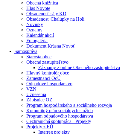
Obecná knižnica
Hlas Novote
Obsadenosť sály KD
Obsadenosť Chalúpky na Holi
Novinky
Oznamy
Kalendár akcií
Fotogaléria
Dokument Krásna Novoť
Samospráva
Starosta obce
Obecné zastupiteľstvo
Záznamy z online Obecného zastupiteľstva
Hlavný kontrolór obce
Zamestnanci OcÚ
Odpadové hospodárstvo
VZN
Uznesenia
Zápisnice OZ
Program hospodárskeho a sociálneho rozvoja
Komunitný plán sociálnych služieb
Program odpadového hospodárstva
Cezhraničná spolupráca - Projekty
Projekty z EÚ
Interreg projekty