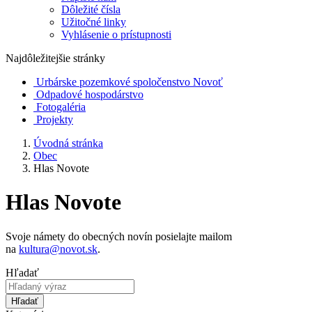
Dôležité čísla
Užitočné linky
Vyhlásenie o prístupnosti
Najdôležitejšie stránky
Urbárske pozemkové spoločenstvo Novoť
Odpadové hospodárstvo
Fotogaléria
Projekty
Úvodná stránka
Obec
Hlas Novote
Hlas Novote
Svoje námety do obecných novín posielajte mailom
na
kultura@novot.sk
.
Hľadať
Hľadať