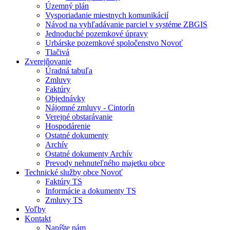
Územný plán
Vysporiadanie miestnych komunikácií
Návod na vyhľadávanie parciel v systéme ZBGIS
Jednoduché pozemkové úpravy
Urbárske pozemkové spoločenstvo Novoť
Tlačivá
Zverejňovanie
Úradná tabuľa
Zmluvy
Faktúry
Objednávky
Nájomné zmluvy - Cintorín
Verejné obstarávanie
Hospodárenie
Ostatné dokumenty
Archív
Ostatné dokumenty Archív
Prevody nehnuteľného majetku obce
Technické služby obce Novoť
Faktúry TS
Informácie a dokumenty TS
Zmluvy TS
Voľby
Kontakt
Napíšte nám