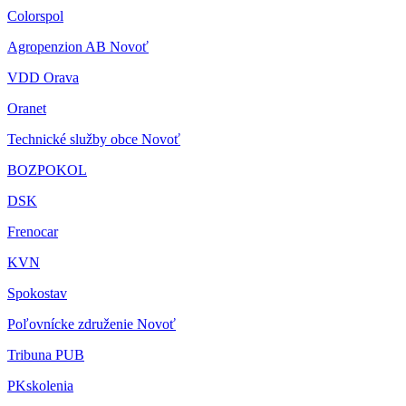
Colorspol
Agropenzion AB Novoť
VDD Orava
Oranet
Technické služby obce Novoť
BOZPOKOL
DSK
Frenocar
KVN
Spokostav
Poľovnícke združenie Novoť
Tribuna PUB
PKskolenia