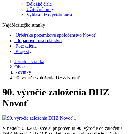
Dôležité čísla
Užitočné linky
Vyhlásenie o prístupnosti
Najdôležitejšie stránky
Urbárske pozemkové spoločenstvo Novoť
Odpadové hospodárstvo
Fotogaléria
Projekty
Úvodná stránka
Obec
Novinky
90. výročie založenia DHZ Novoť
90. výročie založenia DHZ
Novoť
V nedeľu 6.8.2023 sme si pripomenuli 90. výročie od založenia
DHZ Novoť. Ani dážď a chladné nepriaznivé počasie našich