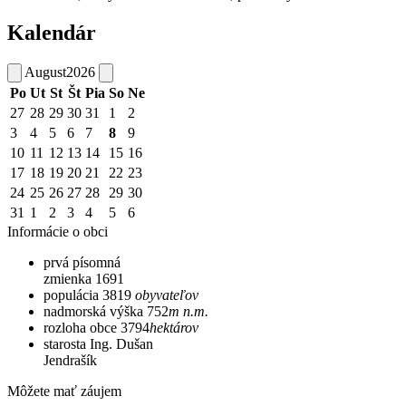
Kalendár
August
2026
Po
Ut
St
Št
Pia
So
Ne
27
28
29
30
31
1
2
3
4
5
6
7
8
9
10
11
12
13
14
15
16
17
18
19
20
21
22
23
24
25
26
27
28
29
30
31
1
2
3
4
5
6
Informácie o obci
prvá písomná
zmienka
1691
populácia
3819
obyvateľov
nadmorská výška
752
m n.m.
rozloha obce
3794
hektárov
starosta
Ing. Dušan
Jendrašík
Môžete mať záujem