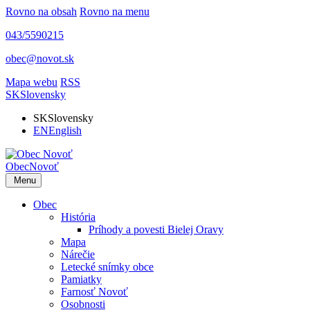
Rovno na obsah
Rovno na menu
043/5590215
obec@novot.sk
Mapa webu
RSS
SK
Slovensky
SK
Slovensky
EN
English
Obec
Novoť
Menu
Obec
História
Príhody a povesti Bielej Oravy
Mapa
Nárečie
Letecké snímky obce
Pamiatky
Farnosť Novoť
Osobnosti