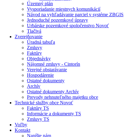
Územný plán
Vysporiadanie miestnych komunikácií
Návod na vyhľadávanie parciel v systéme ZBGIS
Jednoduché pozemkové úpravy
Urbárske pozemkové spoločenstvo Novoť
Tlačivá
Zverejňovanie
Úradná tabuľa
Zmluvy
Faktúry
Objednávky
Nájomné zmluvy - Cintorín
Verejné obstarávanie
Hospodárenie
Ostatné dokumenty
Archív
Ostatné dokumenty Archív
Prevody nehnuteľného majetku obce
Technické služby obce Novoť
Faktúry TS
Informácie a dokumenty TS
Zmluvy TS
Voľby
Kontakt
Napíšte nám