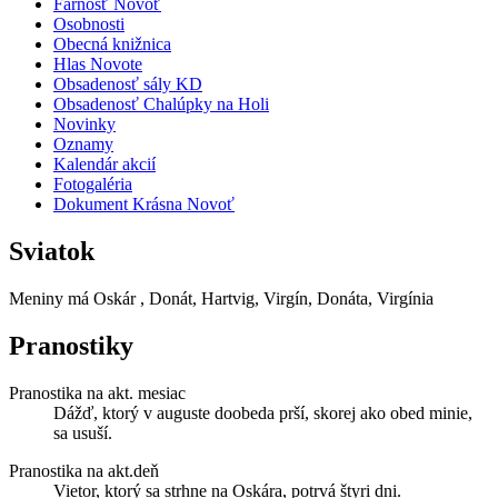
Farnosť Novoť
Osobnosti
Obecná knižnica
Hlas Novote
Obsadenosť sály KD
Obsadenosť Chalúpky na Holi
Novinky
Oznamy
Kalendár akcií
Fotogaléria
Dokument Krásna Novoť
Sviatok
Meniny má
Oskár
, Donát, Hartvig, Virgín, Donáta, Virgínia
Pranostiky
Pranostika na akt. mesiac
Dážď, ktorý v auguste doobeda prší, skorej ako obed minie,
sa usuší.
Pranostika na akt.deň
Vietor, ktorý sa strhne na Oskára, potrvá štyri dni.