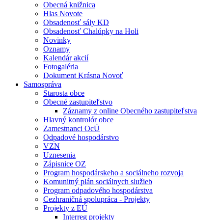
Obecná knižnica
Hlas Novote
Obsadenosť sály KD
Obsadenosť Chalúpky na Holi
Novinky
Oznamy
Kalendár akcií
Fotogaléria
Dokument Krásna Novoť
Samospráva
Starosta obce
Obecné zastupiteľstvo
Záznamy z online Obecného zastupiteľstva
Hlavný kontrolór obce
Zamestnanci OcÚ
Odpadové hospodárstvo
VZN
Uznesenia
Zápisnice OZ
Program hospodárskeho a sociálneho rozvoja
Komunitný plán sociálnych služieb
Program odpadového hospodárstva
Cezhraničná spolupráca - Projekty
Projekty z EÚ
Interreg projekty