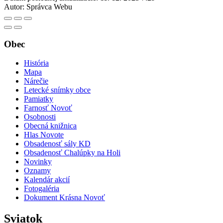
Autor:
Správca Webu
Obec
História
Mapa
Nárečie
Letecké snímky obce
Pamiatky
Farnosť Novoť
Osobnosti
Obecná knižnica
Hlas Novote
Obsadenosť sály KD
Obsadenosť Chalúpky na Holi
Novinky
Oznamy
Kalendár akcií
Fotogaléria
Dokument Krásna Novoť
Sviatok