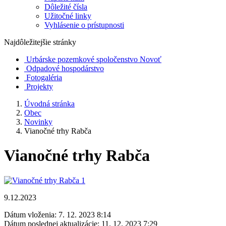
Dôležité čísla
Užitočné linky
Vyhlásenie o prístupnosti
Najdôležitejšie stránky
Urbárske pozemkové spoločenstvo Novoť
Odpadové hospodárstvo
Fotogaléria
Projekty
Úvodná stránka
Obec
Novinky
Vianočné trhy Rabča
Vianočné trhy Rabča
9.12.2023
Dátum vloženia:
7. 12. 2023 8:14
Dátum poslednej aktualizácie:
11. 12. 2023 7:29