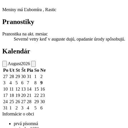
Meniny má
Ľubomíra
, Rastic
Pranostiky
Pranostika na akt. mesiac
Severné vetry keď v auguste dujú, opadanie úrody spôsobujú.
Kalendár
August
2026
Po
Ut
St
Št
Pia
So
Ne
27
28
29
30
31
1
2
3
4
5
6
7
8
9
10
11
12
13
14
15
16
17
18
19
20
21
22
23
24
25
26
27
28
29
30
31
1
2
3
4
5
6
Informácie o obci
prvá písomná