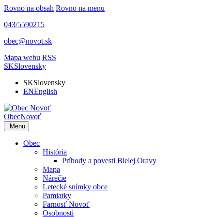
Rovno na obsah
Rovno na menu
043/5590215
obec@novot.sk
Mapa webu
RSS
SK
Slovensky
SK
Slovensky
EN
English
Obec
Novoť
Menu
Obec
História
Príhody a povesti Bielej Oravy
Mapa
Nárečie
Letecké snímky obce
Pamiatky
Farnosť Novoť
Osobnosti