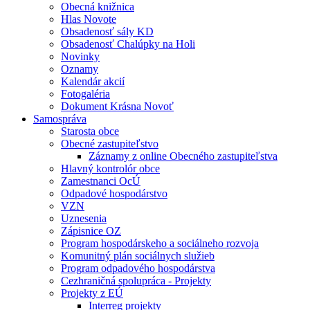
Obecná knižnica
Hlas Novote
Obsadenosť sály KD
Obsadenosť Chalúpky na Holi
Novinky
Oznamy
Kalendár akcií
Fotogaléria
Dokument Krásna Novoť
Samospráva
Starosta obce
Obecné zastupiteľstvo
Záznamy z online Obecného zastupiteľstva
Hlavný kontrolór obce
Zamestnanci OcÚ
Odpadové hospodárstvo
VZN
Uznesenia
Zápisnice OZ
Program hospodárskeho a sociálneho rozvoja
Komunitný plán sociálnych služieb
Program odpadového hospodárstva
Cezhraničná spolupráca - Projekty
Projekty z EÚ
Interreg projekty