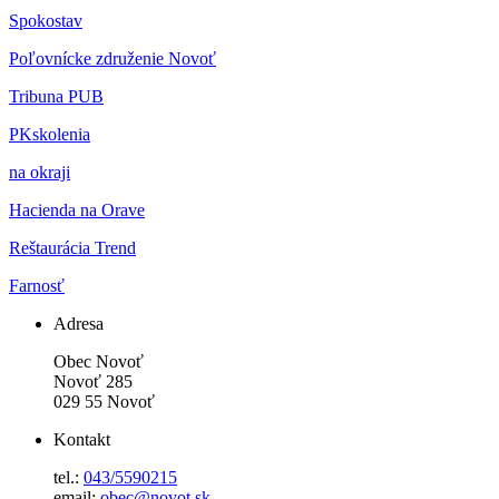
Spokostav
Poľovnícke združenie Novoť
Tribuna PUB
PKskolenia
na okraji
Hacienda na Orave
Reštaurácia Trend
Farnosť
Adresa
Obec Novoť
Novoť 285
029 55 Novoť
Kontakt
tel.:
043/5590215
email:
obec@novot.sk