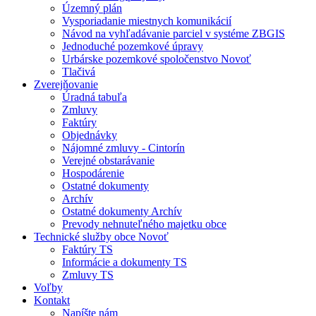
Územný plán
Vysporiadanie miestnych komunikácií
Návod na vyhľadávanie parciel v systéme ZBGIS
Jednoduché pozemkové úpravy
Urbárske pozemkové spoločenstvo Novoť
Tlačivá
Zverejňovanie
Úradná tabuľa
Zmluvy
Faktúry
Objednávky
Nájomné zmluvy - Cintorín
Verejné obstarávanie
Hospodárenie
Ostatné dokumenty
Archív
Ostatné dokumenty Archív
Prevody nehnuteľného majetku obce
Technické služby obce Novoť
Faktúry TS
Informácie a dokumenty TS
Zmluvy TS
Voľby
Kontakt
Napíšte nám