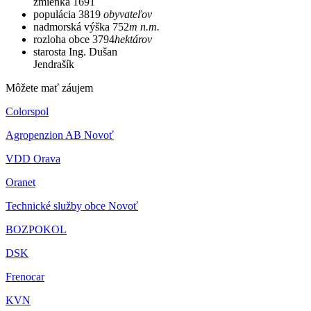
zmienka
1691
populácia
3819
obyvateľov
nadmorská výška
752
m n.m.
rozloha obce
3794
hektárov
starosta
Ing. Dušan
Jendrašík
Môžete mať záujem
Colorspol
Agropenzion AB Novoť
VDD Orava
Oranet
Technické služby obce Novoť
BOZPOKOL
DSK
Frenocar
KVN