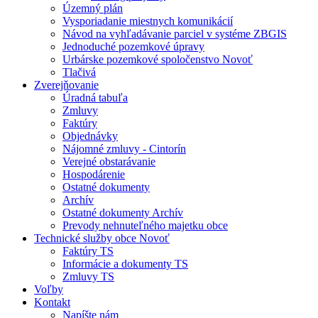
Územný plán
Vysporiadanie miestnych komunikácií
Návod na vyhľadávanie parciel v systéme ZBGIS
Jednoduché pozemkové úpravy
Urbárske pozemkové spoločenstvo Novoť
Tlačivá
Zverejňovanie
Úradná tabuľa
Zmluvy
Faktúry
Objednávky
Nájomné zmluvy - Cintorín
Verejné obstarávanie
Hospodárenie
Ostatné dokumenty
Archív
Ostatné dokumenty Archív
Prevody nehnuteľného majetku obce
Technické služby obce Novoť
Faktúry TS
Informácie a dokumenty TS
Zmluvy TS
Voľby
Kontakt
Napíšte nám