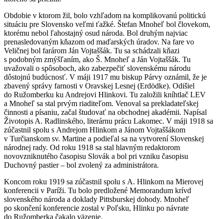
Obdobie v ktorom žil, bolo vzhľadom na komplikovanú politickú
situáciu pre Slovensko veľmi ťažké. Štefan Mnoheľ bol človekom,
ktorému nebol ľahostajný osud národa. Bol druhým najviac
prenasledovaným kňazom od maďarských úradov. Na fare vo
Veličnej bol farárom Ján Vojtaššák. Tu sa schádzali kňazi
s podobným zmýšľaním, ako Š. Mnoheľ a Ján Vojtaššák. Tu
uvažovali o spôsoboch, ako zabezpečiť slovenskému národu
dôstojnú budúcnosť. V máji 1917 mu biskup Párvy oznámil, že je
zbavený správy farnosti v Oravskej Lesnej (Erdödke). Odišiel
do Ružomberku ku Andrejovi Hlinkovi. Tu založili kníhtlač LEV
a Mnoheľ sa stal prvým riaditeľom. Venoval sa prekladateľskej
činnosti a písaniu, začal študovať na obchodnej akadémii. Napísal
Životopis A. Radlinského, literárnu prácu Lakomec. V máji 1918 sa
zúčastnil spolu s Andrejom Hlinkom a Jánom Vojtaššákom
v Turčianskom sv. Martine a podieľal sa na vytvorení Slovenskej
národnej rady. Od roku 1918 sa stal hlavným redaktorom
novovzniknutého časopisu Slovák a bol pri vzniku časopisu
Duchovný pastier – bol zvolený za administrátora.
Koncom roku 1919 sa zúčastnil spolu s A. Hlinkom na Mierovej
konferencii v Paríži. Tu bolo predložené Memorandum krívd
slovenského národa a doklady Pittsburskej dohody. Mnoheľ
po skončení konferencie zostal v Poľsku, Hlinku po návrate
do Ružomberka čakalo väzenie.