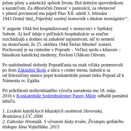
prísne pôsty a asketický spôsob života. Bol dobrým spovedníkom
a kazateľom. Za dlhoročnú činnosť v pastorácii, za obetavosť
v plnení povinností mu pápež Pius XII. udelil 3. februára
1943 čestný titul
„Pápežský osobný komorník s titulom monsignior“
.
V auguste 1944 bol hospitalizovaný v nemocnici v Spišskej
Sobote. Aj keď údaje o príčinách hospitalizácie sa značne
rozchádzajú a dodnes sú zahalené tajomstvom, nič to nemení
na skutočnosti, že 25. októbra 1944 Štefan Mnoheľ zomrel.
Pochovaný je na cintoríne v Poprade – Veľkej spolu s kňazom –
básnikom katolíckej moderny, Pavlom Ušákom Olivom.
Po nadobudnutí slobody Popradčania na znak vďaky pomenovali
po ňom
Základnú školu
a ulicu v centre mesta, tiahnúcu sa
od železničnej stanice popri konkatedrále ponad rieku Poprad až k
Námestiu sv. Egídia.
Pri príležitosti stoštyridsiatého výročia narodenia mu 18. mája
2016 v
Konkatedrále Sedembolestnej Panny Márie
odhalili pamätnú
tabuľu.
1. Lexikón katolíckych kňazských osobnosti Slovenska,
Bratislava;LÚČ 2000
2. Ľuboslav Hromják. S výrazom lásky trvám, Životopis spišského
biskupa Jána Vojtaššáka. 2015