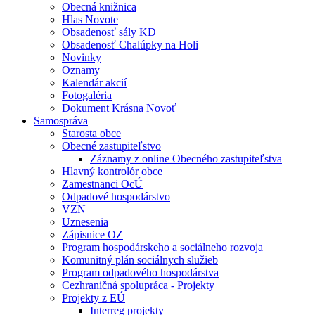
Obecná knižnica
Hlas Novote
Obsadenosť sály KD
Obsadenosť Chalúpky na Holi
Novinky
Oznamy
Kalendár akcií
Fotogaléria
Dokument Krásna Novoť
Samospráva
Starosta obce
Obecné zastupiteľstvo
Záznamy z online Obecného zastupiteľstva
Hlavný kontrolór obce
Zamestnanci OcÚ
Odpadové hospodárstvo
VZN
Uznesenia
Zápisnice OZ
Program hospodárskeho a sociálneho rozvoja
Komunitný plán sociálnych služieb
Program odpadového hospodárstva
Cezhraničná spolupráca - Projekty
Projekty z EÚ
Interreg projekty