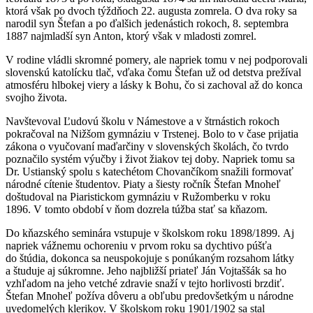
ktorá však po dvoch týždňoch 22. augusta zomrela. O dva roky sa
narodil syn Štefan a po ďalšich jedenástich rokoch, 8. septembra
1887 najmladší syn Anton, ktorý však v mladosti zomrel.
V rodine vládli skromné pomery, ale napriek tomu v nej podporovali
slovenskú katolícku tlač, vďaka čomu Štefan už od detstva prežíval
atmosféru hlbokej viery a lásky k Bohu, čo si zachoval až do konca
svojho života.
Navštevoval Ľudovú školu v Námestove a v štrnástich rokoch
pokračoval na Nižšom gymnáziu v Trstenej. Bolo to v čase prijatia
zákona o vyučovaní maďarčiny v slovenských školách, čo tvrdo
poznačilo systém výučby i život žiakov tej doby. Napriek tomu sa
Dr. Ustianský spolu s katechétom Chovančíkom snažili formovať
národné cítenie študentov. Piaty a šiesty ročník Štefan Mnoheľ
doštudoval na Piaristickom gymnáziu v Ružomberku v roku
1896. V tomto období v ňom dozrela túžba stať sa kňazom.
Do kňazského seminára vstupuje v školskom roku 1898/1899. Aj
napriek vážnemu ochoreniu v prvom roku sa dychtivo púšťa
do štúdia, dokonca sa neuspokojuje s ponúkaným rozsahom látky
a študuje aj súkromne. Jeho najbližší priateľ Ján Vojtaššák sa ho
vzhľadom na jeho vetché zdravie snaží v tejto horlivosti brzdiť.
Štefan Mnoheľ požíva dôveru a obľubu predovšetkým u národne
uvedomelých klerikov. V školskom roku 1901/1902 sa stal