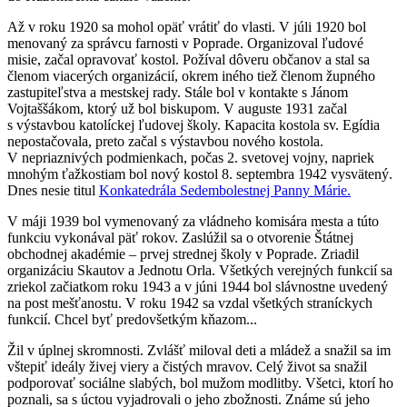
Až v roku 1920 sa mohol opäť vrátiť do vlasti. V júli 1920 bol
menovaný za správcu farnosti v Poprade. Organizoval ľudové
misie, začal opravovať kostol. Požíval dôveru občanov a stal sa
členom viacerých organizácií, okrem iného tiež členom župného
zastupiteľstva a mestskej rady. Stále bol v kontakte s Jánom
Vojtaššákom, ktorý už bol biskupom. V auguste 1931 začal
s výstavbou katolíckej ľudovej školy. Kapacita kostola sv. Egídia
nepostačovala, preto začal s výstavbou nového kostola.
V nepriaznivých podmienkach, počas 2. svetovej vojny, napriek
mnohým ťažkostiam bol nový kostol 8. septembra 1942 vysvätený.
Dnes nesie titul
Konkatedrála Sedembolestnej Panny Márie.
V máji 1939 bol vymenovaný za vládneho komisára mesta a túto
funkciu vykonával päť rokov. Zaslúžil sa o otvorenie Štátnej
obchodnej akadémie – prvej strednej školy v Poprade. Zriadil
organizáciu Skautov a Jednotu Orla. Všetkých verejných funkcií sa
zriekol začiatkom roku 1943 a v júni 1944 bol slávnostne uvedený
na post mešťanostu. V roku 1942 sa vzdal všetkých straníckych
funkcií. Chcel byť predovšetkým kňazom...
Žil v úplnej skromnosti. Zvlášť miloval deti a mládež a snažil sa im
vštepiť ideály živej viery a čistých mravov. Celý život sa snažil
podporovať sociálne slabých, bol mužom modlitby. Všetci, ktorí ho
poznali, sa s úctou vyjadrovali o jeho zbožnosti. Známe sú jeho