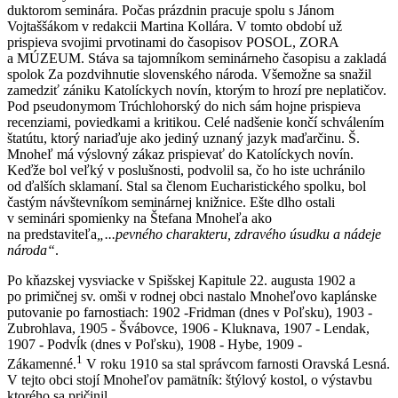
duktorom seminára. Počas prázdnin pracuje spolu s Jánom
Vojtaššákom v redakcii Martina Kollára. V tomto období už
prispieva svojimi prvotinami do časopisov POSOL, ZORA
a MÚZEUM. Stáva sa tajomníkom seminárneho časopisu a zakladá
spolok Za pozdvihnutie slovenského národa. Všemožne sa snažil
zamedziť zániku Katolíckych novín, ktorým to hrozí pre neplatičov.
Pod pseudonymom Trúchlohorský do nich sám hojne prispieva
recenziami, poviedkami a kritikou. Celé nadšenie končí schválením
štatútu, ktorý nariaďuje ako jediný uznaný jazyk maďarčinu. Š.
Mnoheľ má výslovný zákaz prispievať do Katolíckych novín.
Keďže bol veľký v poslušnosti, podvolil sa, čo ho iste uchránilo
od ďalších sklamaní. Stal sa členom Eucharistického spolku, bol
častým návštevníkom seminárnej knižnice. Ešte dlho ostali
v seminári spomienky na Štefana Mnoheľa ako
na predstaviteľa
„...pevného charakteru, zdravého úsudku a nádeje
národa“
.
Po kňazskej vysviacke v Spišskej Kapitule 22. augusta 1902 a
po primičnej sv. omši v rodnej obci nastalo Mnoheľovo kaplánske
putovanie po farnostiach: 1902 -Fridman (dnes v Poľsku), 1903 -
Zubrohlava, 1905 - Švábovce, 1906 - Kluknava, 1907 - Lendak,
1907 - Podvĺk (dnes v Poľsku), 1908 - Hybe, 1909 -
1
Zákamenné.
V roku 1910 sa stal správcom farnosti Oravská Lesná.
V tejto obci stojí Mnoheľov pamätník: štýlový kostol, o výstavbu
ktorého sa pričinil.