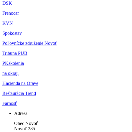
DSK
Frenocar
KVN
Spokostav
Poľovnícke združenie Novoť
Tribuna PUB
PKskolenia
na okraji
Hacienda na Orave
Reštaurácia Trend
Farnosť
Adresa
Obec Novoť
Novoť 285