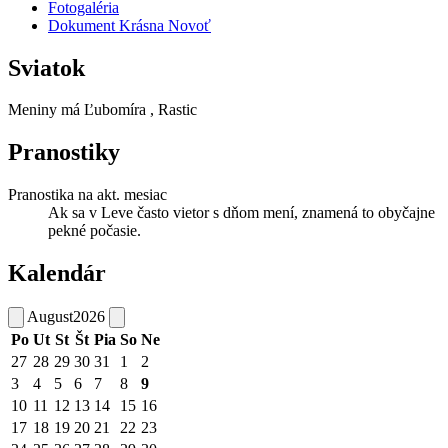
Fotogaléria
Dokument Krásna Novoť
Sviatok
Meniny má
Ľubomíra
, Rastic
Pranostiky
Pranostika na akt. mesiac
Ak sa v Leve často vietor s dňom mení, znamená to obyčajne
pekné počasie.
Kalendár
August
2026
Po
Ut
St
Št
Pia
So
Ne
27
28
29
30
31
1
2
3
4
5
6
7
8
9
10
11
12
13
14
15
16
17
18
19
20
21
22
23