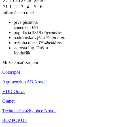
24
25
26
27
28
29
30
31
1
2
3
4
5
6
Informácie o obci
prvá písomná
zmienka
1691
populácia
3819
obyvateľov
nadmorská výška
752
m n.m.
rozloha obce
3794
hektárov
starosta
Ing. Dušan
Jendrašík
Môžete mať záujem
Colorspol
Agropenzion AB Novoť
VDD Orava
Oranet
Technické služby obce Novoť
BOZPOKOL