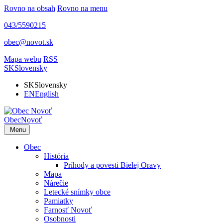
Rovno na obsah
Rovno na menu
043/5590215
obec@novot.sk
Mapa webu
RSS
SK
Slovensky
SK
Slovensky
EN
English
Obec
Novoť
Menu
Obec
História
Príhody a povesti Bielej Oravy
Mapa
Nárečie
Letecké snímky obce
Pamiatky
Farnosť Novoť
Osobnosti