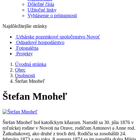
Dôležité čísla
Užitočné linky
Vyhlásenie o prístupnosti
Najdôležitejšie stránky
Urbárske pozemkové spoločenstvo Novoť
Odpadové hospodárstvo
Fotogaléria
Projekty
Úvodná stránka
Obec
Osobnosti
Štefan Mnoheľ
Štefan Mnoheľ
Štefan Mnoheľ bol katolíckym kňazom. Narodil sa 30. júla 1876 v
roľníckej rodine v Novoti na Orave, rodičom Antonovi a Anne rod.
Žatkuliakovej, ako druhé z troch detí. Rodičia sa zosobášili 24.
februára 1873 a po roku, 8.augusta 1874 sa im narodila dcéra Mária,