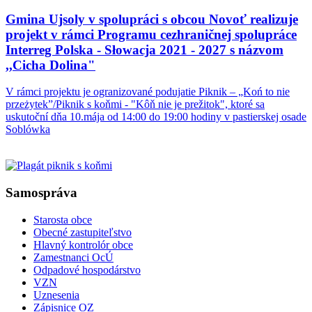
Gmina Ujsoly v spolupráci s obcou Novoť realizuje
projekt v rámci Programu cezhraničnej spolupráce
Interreg Polska - Słowacja 2021 - 2027 s názvom
,,Cicha Dolina"
V rámci projektu je ogranizované podujatie Piknik – „Koń to nie
przeżytek”/Piknik s koňmi - "Kôň nie je prežitok", ktoré sa
uskutoční dňa 10.mája od 14:00 do 19:00 hodiny v pastierskej osade
Soblówka
Samospráva
Starosta obce
Obecné zastupiteľstvo
Hlavný kontrolór obce
Zamestnanci OcÚ
Odpadové hospodárstvo
VZN
Uznesenia
Zápisnice OZ