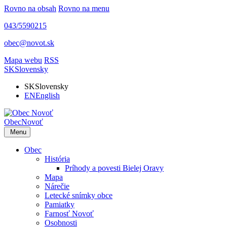
Rovno na obsah
Rovno na menu
043/5590215
obec@novot.sk
Mapa webu
RSS
SK
Slovensky
SK
Slovensky
EN
English
Obec
Novoť
Menu
Obec
História
Príhody a povesti Bielej Oravy
Mapa
Nárečie
Letecké snímky obce
Pamiatky
Farnosť Novoť
Osobnosti