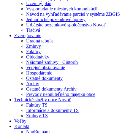
Územný plán
Vysporiadanie miestnych komunikácií
Návod na vyhľadávanie parciel v systéme ZBGIS
Jednoduché pozemkové úpravy
Urbárske pozemkové spoločenstvo Novoť
Tlačivá
Zverejňovanie
Úradná tabuľa
Zmluvy
Faktúry
Objednávky
Nájomné zmluvy - Cintorín
Verejné obstarávanie
Hospodárenie
Ostatné dokumenty
Archív
Ostatné dokumenty Archív
Prevody nehnuteľného majetku obce
Technické služby obce Novoť
Faktúry TS
Informácie a dokumenty TS
Zmluvy TS
Voľby
Kontakt
Napíšte nám