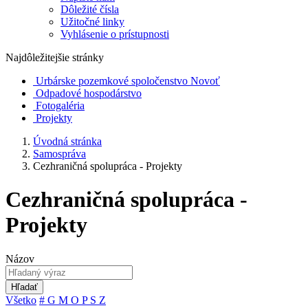
Dôležité čísla
Užitočné linky
Vyhlásenie o prístupnosti
Najdôležitejšie stránky
Urbárske pozemkové spoločenstvo Novoť
Odpadové hospodárstvo
Fotogaléria
Projekty
Úvodná stránka
Samospráva
Cezhraničná spolupráca - Projekty
Cezhraničná spolupráca -
Projekty
Názov
Hľadať
Všetko
#
G
M
O
P
S
Z