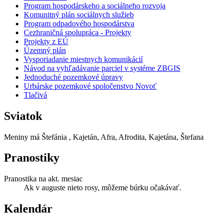
Program hospodárskeho a sociálneho rozvoja
Komunitný plán sociálnych služieb
Program odpadového hospodárstva
Cezhraničná spolupráca - Projekty
Projekty z EÚ
Územný plán
Vysporiadanie miestnych komunikácií
Návod na vyhľadávanie parciel v systéme ZBGIS
Jednoduché pozemkové úpravy
Urbárske pozemkové spoločenstvo Novoť
Tlačivá
Sviatok
Meniny má
Štefánia
, Kajetán, Afra, Afrodita, Kajetána, Štefana
Pranostiky
Pranostika na akt. mesiac
Ak v auguste nieto rosy, môžeme búrku očakávať.
Kalendár