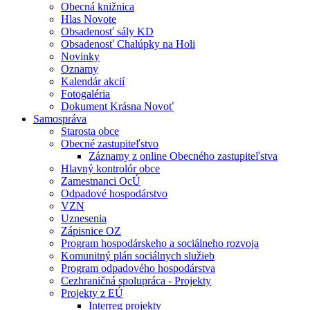
Obecná knižnica
Hlas Novote
Obsadenosť sály KD
Obsadenosť Chalúpky na Holi
Novinky
Oznamy
Kalendár akcií
Fotogaléria
Dokument Krásna Novoť
Samospráva
Starosta obce
Obecné zastupiteľstvo
Záznamy z online Obecného zastupiteľstva
Hlavný kontrolór obce
Zamestnanci OcÚ
Odpadové hospodárstvo
VZN
Uznesenia
Zápisnice OZ
Program hospodárskeho a sociálneho rozvoja
Komunitný plán sociálnych služieb
Program odpadového hospodárstva
Cezhraničná spolupráca - Projekty
Projekty z EÚ
Interreg projekty