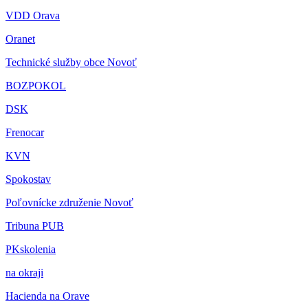
VDD Orava
Oranet
Technické služby obce Novoť
BOZPOKOL
DSK
Frenocar
KVN
Spokostav
Poľovnícke združenie Novoť
Tribuna PUB
PKskolenia
na okraji
Hacienda na Orave