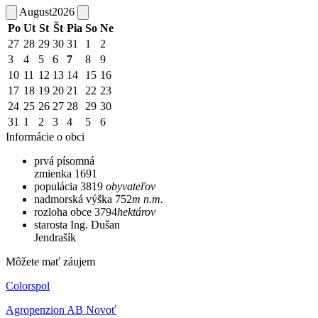
August
2026
Po
Ut
St
Št
Pia
So
Ne
27
28
29
30
31
1
2
3
4
5
6
7
8
9
10
11
12
13
14
15
16
17
18
19
20
21
22
23
24
25
26
27
28
29
30
31
1
2
3
4
5
6
Informácie o obci
prvá písomná
zmienka
1691
populácia
3819
obyvateľov
nadmorská výška
752
m n.m.
rozloha obce
3794
hektárov
starosta
Ing. Dušan
Jendrašík
Môžete mať záujem
Colorspol
Agropenzion AB Novoť