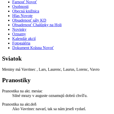
Farnosť Novoť
Osobnosti
Obecná knižnica
Hlas Novote
Obsadenosť sály KD
Obsadenosť Chalúpky na Holi
Novinky
Oznamy
Kalendár akcií
Fotogaléria
Dokument Krásna Novoť
Sviatok
Meniny má
Vavrinec
, Lars, Laurenc, Laurus, Lorenc, Vavro
Pranostiky
Pranostika na akt. mesiac
Silné mrazy v auguste oznamujú dobrú chvíľu.
Pranostika na akt.deň
Ako Vavrinec navarí, tak sa nám jeseň vydarí.