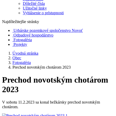
Dôležité čísla
Užitočné linky
Vyhlásenie o prístupnosti
Najdôležitejšie stránky
Urbárske pozemkové spoločenstvo Novoť
Odpadové hospodárstvo
Fotogaléria
Projekty
Úvodná stránka
Obec
Fotogaléria
Prechod novotským chotárom 2023
Prechod novotským chotárom
2023
V sobotu 11.2.2023 sa konal bežkársky prechod novotským
chotárom.