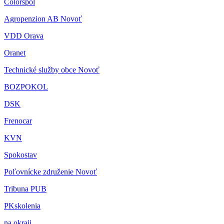
Colorspol
Agropenzion AB Novoť
VDD Orava
Oranet
Technické služby obce Novoť
BOZPOKOL
DSK
Frenocar
KVN
Spokostav
Poľovnícke združenie Novoť
Tribuna PUB
PKskolenia
na okraji