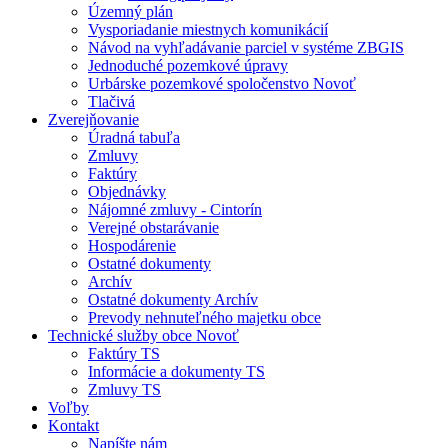
Územný plán
Vysporiadanie miestnych komunikácií
Návod na vyhľadávanie parciel v systéme ZBGIS
Jednoduché pozemkové úpravy
Urbárske pozemkové spoločenstvo Novoť
Tlačivá
Zverejňovanie
Úradná tabuľa
Zmluvy
Faktúry
Objednávky
Nájomné zmluvy - Cintorín
Verejné obstarávanie
Hospodárenie
Ostatné dokumenty
Archív
Ostatné dokumenty Archív
Prevody nehnuteľného majetku obce
Technické služby obce Novoť
Faktúry TS
Informácie a dokumenty TS
Zmluvy TS
Voľby
Kontakt
Napíšte nám