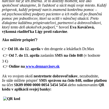
narcisov nie je len zbierka. Je to dôležitý moment, keď ako
spoločnosť ukazujeme, že ľudskosť a súcit majú svoje miesto. Každý
príspevok, každý pripnutý narcis znamená konkrétnu pomoc –
od psychosociálnej podpory pacientov a ich rodín až po finančnú
pomoc pre jednotlivcov, ktorí sa ocitli v náročnej situácii. Preto
ďakujeme každému prispievateľovi, partnerovi a dobrovoľníkovi,
ktorý tento deň akokoľvek podporí,“
hovorí
Eva Kováčová,
výkonná riaditeľka Ligy proti rakovine
.
Ako môžete prispieť?
👉
Od 10. do 12. apríla
v dm drogerie a lekárňach Dr.Max
👉
Od 7. do 13. apríla
zaslaním
SMS na číslo 848
(v hodnote
3 €)
👉
Online na
www.dennarcisov.sk
Ak vo svojom okolí
nestretnete dobrovoľníkov
, nezabudnite,
že stále môžete prispieť
SMS správou na číslo 848, online platbou
na účet
SK09 0900 0000 0054 5454 5454
alebo nakenovaním
QR
kódu v aplikácii svojej banky: