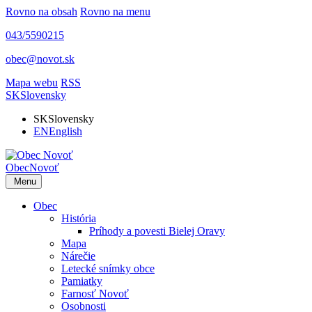
Rovno na obsah
Rovno na menu
043/5590215
obec@novot.sk
Mapa webu
RSS
SK
Slovensky
SK
Slovensky
EN
English
Obec
Novoť
Menu
Obec
História
Príhody a povesti Bielej Oravy
Mapa
Nárečie
Letecké snímky obce
Pamiatky
Farnosť Novoť
Osobnosti