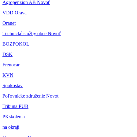
Agropenzion AB Novoť
VDD Orava
Oranet
Technické služby obce Novoť
BOZPOKOL
DSK
Frenocar
KVN
Spokostav
Poľovnícke združenie Novoť
Tribuna PUB
PKskolenia
na okraji