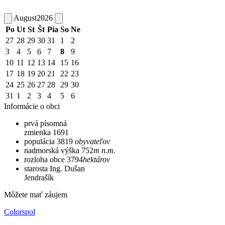
August
2026
Po
Ut
St
Št
Pia
So
Ne
27
28
29
30
31
1
2
3
4
5
6
7
8
9
10
11
12
13
14
15
16
17
18
19
20
21
22
23
24
25
26
27
28
29
30
31
1
2
3
4
5
6
Informácie o obci
prvá písomná
zmienka
1691
populácia
3819
obyvateľov
nadmorská výška
752
m n.m.
rozloha obce
3794
hektárov
starosta
Ing. Dušan
Jendrašík
Môžete mať záujem
Colorspol