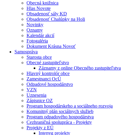
Obecná knižnica
Hlas Novote
Obsadenosť sály KD
Obsadenosť Chalúpky na Holi
Novinky
Oznamy
Kalendár akcií
Fotogaléria
Dokument Krásna Novoť
Samospráva
Starosta obce
Obecné zastupiteľstvo
Záznamy z online Obecného zastupiteľstva
Hlavný kontrolór obce
Zamestnanci OcÚ
Odpadové hospodárstvo
VZN
Uznesenia
Zápisnice OZ
Program hospodárskeho a sociálneho rozvoja
Komunitný plán sociálnych služieb
Program odpadového hospodárstva
Cezhraničná spolupráca - Projekty
Projekty z EÚ
Interreg projekty