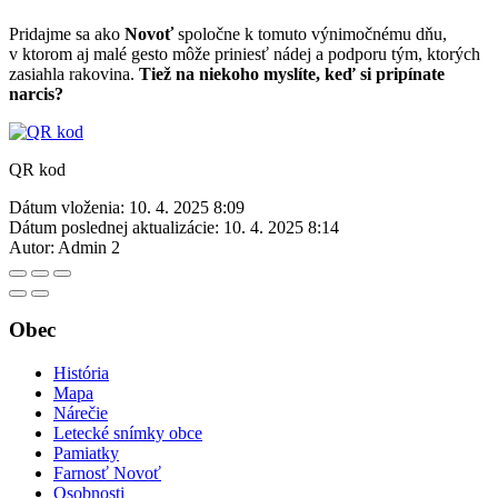
Pridajme sa ako
Novoť
spoločne k tomuto výnimočnému dňu,
v ktorom aj malé gesto môže priniesť nádej a podporu tým, ktorých
zasiahla rakovina.
Tiež na niekoho myslíte, keď si pripínate
narcis?
QR kod
Dátum vloženia:
10. 4. 2025 8:09
Dátum poslednej aktualizácie:
10. 4. 2025 8:14
Autor:
Admin 2
Obec
História
Mapa
Nárečie
Letecké snímky obce
Pamiatky
Farnosť Novoť
Osobnosti