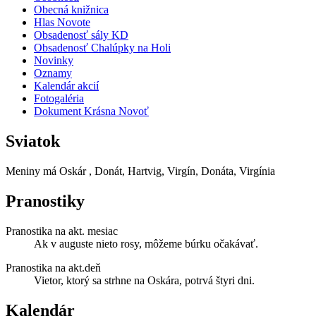
Obecná knižnica
Hlas Novote
Obsadenosť sály KD
Obsadenosť Chalúpky na Holi
Novinky
Oznamy
Kalendár akcií
Fotogaléria
Dokument Krásna Novoť
Sviatok
Meniny má
Oskár
, Donát, Hartvig, Virgín, Donáta, Virgínia
Pranostiky
Pranostika na akt. mesiac
Ak v auguste nieto rosy, môžeme búrku očakávať.
Pranostika na akt.deň
Vietor, ktorý sa strhne na Oskára, potrvá štyri dni.
Kalendár