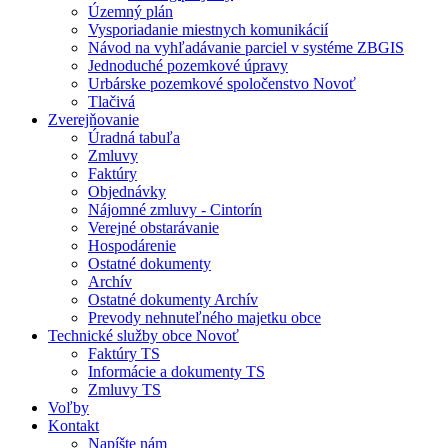
Územný plán
Vysporiadanie miestnych komunikácií
Návod na vyhľadávanie parciel v systéme ZBGIS
Jednoduché pozemkové úpravy
Urbárske pozemkové spoločenstvo Novoť
Tlačivá
Zverejňovanie
Úradná tabuľa
Zmluvy
Faktúry
Objednávky
Nájomné zmluvy - Cintorín
Verejné obstarávanie
Hospodárenie
Ostatné dokumenty
Archív
Ostatné dokumenty Archív
Prevody nehnuteľného majetku obce
Technické služby obce Novoť
Faktúry TS
Informácie a dokumenty TS
Zmluvy TS
Voľby
Kontakt
Napíšte nám