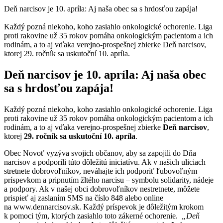
Deň narcisov je 10. apríla: Aj naša obec sa s hrdosťou zapája!
Každý pozná niekoho, koho zasiahlo onkologické ochorenie. Liga
proti rakovine už 35 rokov pomáha onkologickým pacientom a ich
rodinám, a to aj vďaka verejno-prospešnej zbierke Deň narcisov,
ktorej 29. ročník sa uskutoční 10. apríla.
Deň narcisov je 10. apríla: Aj naša obec
sa s hrdosťou zapája!
Každý pozná niekoho, koho zasiahlo onkologické ochorenie. Liga
proti rakovine už 35 rokov pomáha onkologickým pacientom a ich
rodinám, a to aj vďaka verejno-prospešnej zbierke
Deň narcisov
,
ktorej
29. ročník sa uskutoční 10. apríla
.
Obec Novoť vyzýva svojich občanov, aby sa zapojili do Dňa
narcisov a podporili túto dôležitú iniciatívu. Ak v našich uliciach
stretnete dobrovoľníkov, neváhajte ich podporiť ľubovoľným
príspevkom a pripnutím žltého narcisu – symbolu solidarity, nádeje
a podpory. Ak v našej obci dobrovoľníkov nestretnete, môžete
prispieť aj zaslaním SMS na číslo 848 alebo online
na www.dennarcisov.sk. Každý príspevok je dôležitým krokom
k pomoci tým, ktorých zasiahlo toto zákerné ochorenie.
„Deň