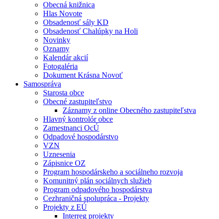
Obecná knižnica
Hlas Novote
Obsadenosť sály KD
Obsadenosť Chalúpky na Holi
Novinky
Oznamy
Kalendár akcií
Fotogaléria
Dokument Krásna Novoť
Samospráva
Starosta obce
Obecné zastupiteľstvo
Záznamy z online Obecného zastupiteľstva
Hlavný kontrolór obce
Zamestnanci OcÚ
Odpadové hospodárstvo
VZN
Uznesenia
Zápisnice OZ
Program hospodárskeho a sociálneho rozvoja
Komunitný plán sociálnych služieb
Program odpadového hospodárstva
Cezhraničná spolupráca - Projekty
Projekty z EÚ
Interreg projekty