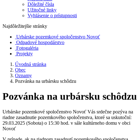
Dôležité čísla
Užitočné linky
Vyhlásenie o prístupnosti
Najdôležitejšie stránky
Urbárske pozemkové spoločenstvo Novoť
Odpadové hospodárstvo
Fotogaléria
Projekty
Úvodná stránka
Obec
Oznamy
Pozvánka na urbársku schôdzu
Pozvánka na urbársku schôdzu
Urbárske pozemkové spoločenstvo Novoť Vás srdečne pozýva na
riadne zasadnutie pozemkového spoločenstva, ktoré sa uskutoční:
29.03.2025 (Sobota) o 15:30 hod. v sále kultúrneho domu v obci
Novoť
V prípade, ak na riadnom zasadnutí pozemkového spoločenstva