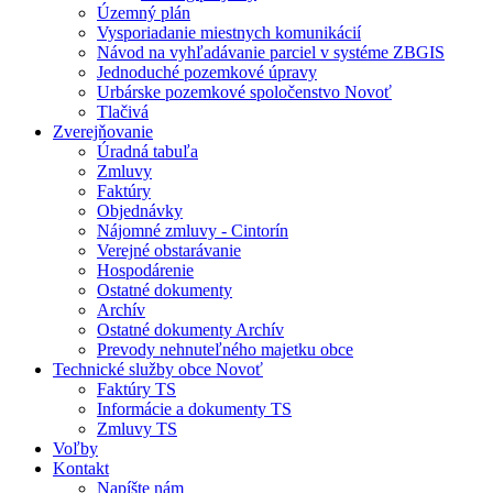
Územný plán
Vysporiadanie miestnych komunikácií
Návod na vyhľadávanie parciel v systéme ZBGIS
Jednoduché pozemkové úpravy
Urbárske pozemkové spoločenstvo Novoť
Tlačivá
Zverejňovanie
Úradná tabuľa
Zmluvy
Faktúry
Objednávky
Nájomné zmluvy - Cintorín
Verejné obstarávanie
Hospodárenie
Ostatné dokumenty
Archív
Ostatné dokumenty Archív
Prevody nehnuteľného majetku obce
Technické služby obce Novoť
Faktúry TS
Informácie a dokumenty TS
Zmluvy TS
Voľby
Kontakt
Napíšte nám