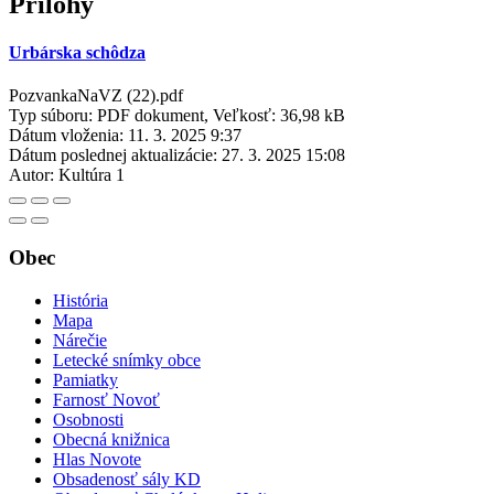
Prílohy
Urbárska schôdza
PozvankaNaVZ (22).pdf
Typ súboru: PDF dokument, Veľkosť: 36,98 kB
Dátum vloženia:
11. 3. 2025 9:37
Dátum poslednej aktualizácie:
27. 3. 2025 15:08
Autor:
Kultúra 1
Obec
História
Mapa
Nárečie
Letecké snímky obce
Pamiatky
Farnosť Novoť
Osobnosti
Obecná knižnica
Hlas Novote
Obsadenosť sály KD