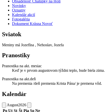
Obsadenosť Chalúpky na Holi
Novinky
Oznamy
Kalendár akcií
Fotogaléria
Dokument Krásna Novoť
Sviatok
Meniny má
Jozefína
, Nehoslav, Jozefa
Pranostiky
Pranostika na akt. mesiac
Keď je v prvom augustovom týždni teplo, bude biela zima.
Pranostika na akt.deň
Na premenia /deň premenia Krista Pána/ je premena vôd.
Kalendár
August
2026
Po
Ut
St
Št
Pia
So
Ne