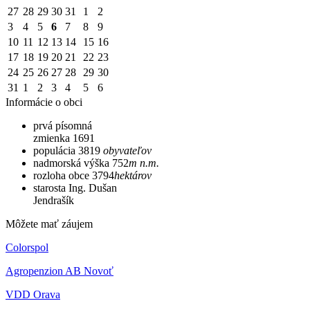
27
28
29
30
31
1
2
3
4
5
6
7
8
9
10
11
12
13
14
15
16
17
18
19
20
21
22
23
24
25
26
27
28
29
30
31
1
2
3
4
5
6
Informácie o obci
prvá písomná
zmienka
1691
populácia
3819
obyvateľov
nadmorská výška
752
m n.m.
rozloha obce
3794
hektárov
starosta
Ing. Dušan
Jendrašík
Môžete mať záujem
Colorspol
Agropenzion AB Novoť
VDD Orava