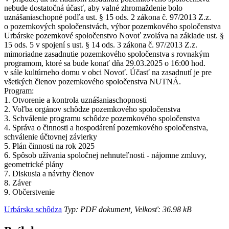
nebude dostatočná účasť, aby valné zhromaždenie bolo
uznášaniaschopné podľa ust. § 15 ods. 2 zákona č. 97/2013 Z.z.
o pozemkových spoločenstvách, výbor pozemkového spoločenstva
Urbárske pozemkové spoločenstvo Novoť zvoláva na základe ust. §
15 ods. 5 v spojení s ust. § 14 ods. 3 zákona č. 97/2013 Z.z.
mimoriadne zasadnutie pozemkového spoločenstva s rovnakým
programom, ktoré sa bude konať dňa 29.03.2025 o 16:00 hod.
v sále kultúrneho domu v obci Novoť. Účasť na zasadnutí je pre
všetkých členov pozemkového spoločenstva NUTNÁ.
Program:
1. Otvorenie a kontrola uznášaniaschopnosti
2. Voľba orgánov schôdze pozemkového spoločenstva
3. Schválenie programu schôdze pozemkového spoločenstva
4. Správa o činnosti a hospodárení pozemkového spoločenstva,
schválenie účtovnej závierky
5. Plán činnosti na rok 2025
6. Spôsob užívania spoločnej nehnuteľnosti - nájomne zmluvy,
geometrické plány
7. Diskusia a návrhy členov
8. Záver
9. Občerstvenie
Urbárska schôdza
Typ: PDF dokument, Velkosť: 36.98 kB