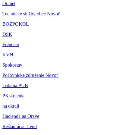
Oranet
Technické služby obce Novoť
BOZPOKOL
DSK
Frenocar
KVN
Spokostav
Poľovnícke združenie Novoť
Tribuna PUB
PKskolenia
na okraji
Hacienda na Orave
Reštaurácia Trend