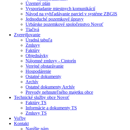
Územný plán
Vysporiadanie miestnych komunikácií
Návod na vyhľadávanie parciel v systéme ZBGIS
Jednoduché pozemkové úpravy
Urbárske pozemkové spoločenstvo Novoť
Tlačivá
Zverejňovanie
Úradná tabuľa
Zmluvy
Faktúry
Objednávky
Nájomné zmluvy - Cintorín
Verejné obstarávanie
Hospodárenie
Ostatné dokumenty
Archív
Ostatné dokumenty Archív
Prevody nehnuteľného majetku obce
Technické služby obce Novoť
Faktúry TS
Informácie a dokumenty TS
Zmluvy TS
Voľby
Kontakt
Napíšte nám