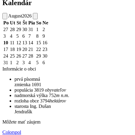
Kalendár
August
2026
Po
Ut
St
Št
Pia
So
Ne
27
28
29
30
31
1
2
3
4
5
6
7
8
9
10
11
12
13
14
15
16
17
18
19
20
21
22
23
24
25
26
27
28
29
30
31
1
2
3
4
5
6
Informácie o obci
prvá písomná
zmienka
1691
populácia
3819
obyvateľov
nadmorská výška
752
m n.m.
rozloha obce
3794
hektárov
starosta
Ing. Dušan
Jendrašík
Môžete mať záujem
Colorspol