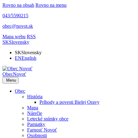
Rovno na obsah
Rovno na menu
043/5590215
obec@novot.sk
Mapa webu
RSS
SK
Slovensky
SK
Slovensky
EN
English
Obec
Novoť
Menu
Obec
História
Príhody a povesti Bielej Oravy
Mapa
Nárečie
Letecké snímky obce
Pamiatky
Farnosť Novoť
Osobnosti