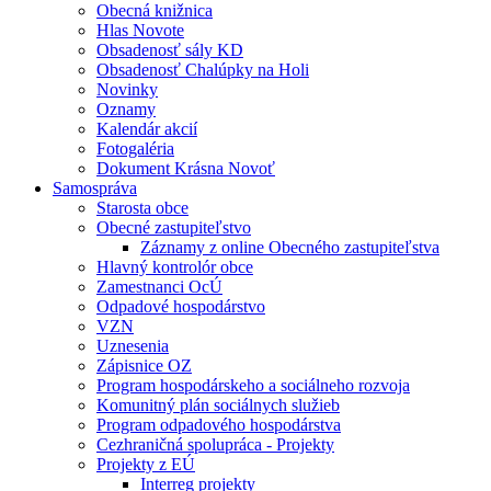
Obecná knižnica
Hlas Novote
Obsadenosť sály KD
Obsadenosť Chalúpky na Holi
Novinky
Oznamy
Kalendár akcií
Fotogaléria
Dokument Krásna Novoť
Samospráva
Starosta obce
Obecné zastupiteľstvo
Záznamy z online Obecného zastupiteľstva
Hlavný kontrolór obce
Zamestnanci OcÚ
Odpadové hospodárstvo
VZN
Uznesenia
Zápisnice OZ
Program hospodárskeho a sociálneho rozvoja
Komunitný plán sociálnych služieb
Program odpadového hospodárstva
Cezhraničná spolupráca - Projekty
Projekty z EÚ
Interreg projekty