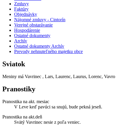
Zmluvy
Faktúry
Objednávky
Nájomné zmluvy - Cintorín
Verejné obstarávanie
Hospodárenie
Ostatné dokumenty
Archív
Ostatné dokumenty Archív
Prevody nehnuteľného majetku obce
Sviatok
Meniny má
Vavrinec
, Lars, Laurenc, Laurus, Lorenc, Vavro
Pranostiky
Pranostika na akt. mesiac
V Leve keď pavúci sa snujú, bude pekná jeseň.
Pranostika na akt.deň
Svätý Vavrinec nesie z poľa veniec.