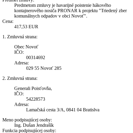
Predmetom zmluvy je havarijné poistenie hákového
kontajnerového nosiča PRONAR k projektu "Triedený zber
komunálnych odpadov v obci Novoť".
Cena:
417,53 EUR
1. Zmluvná strana:
Obec Novoť
IČO:
00314692
Adresa:
029 55 Novoť 285
2. Zmluvná strana:
Generali Poisťovňa,
IČO:
54228573
Adresa:
Lamačská cesta 3/A, 0841 04 Bratislva
Meno podpisujúcej osoby:
Ing. Dušan Jendrašík
Funkcia podpisujúcej osoby: