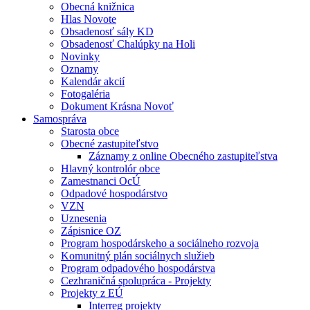
Obecná knižnica
Hlas Novote
Obsadenosť sály KD
Obsadenosť Chalúpky na Holi
Novinky
Oznamy
Kalendár akcií
Fotogaléria
Dokument Krásna Novoť
Samospráva
Starosta obce
Obecné zastupiteľstvo
Záznamy z online Obecného zastupiteľstva
Hlavný kontrolór obce
Zamestnanci OcÚ
Odpadové hospodárstvo
VZN
Uznesenia
Zápisnice OZ
Program hospodárskeho a sociálneho rozvoja
Komunitný plán sociálnych služieb
Program odpadového hospodárstva
Cezhraničná spolupráca - Projekty
Projekty z EÚ
Interreg projekty