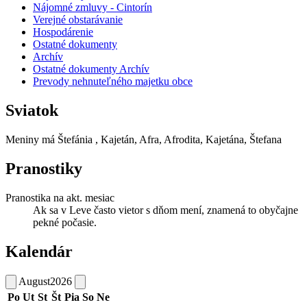
Nájomné zmluvy - Cintorín
Verejné obstarávanie
Hospodárenie
Ostatné dokumenty
Archív
Ostatné dokumenty Archív
Prevody nehnuteľného majetku obce
Sviatok
Meniny má
Štefánia
, Kajetán, Afra, Afrodita, Kajetána, Štefana
Pranostiky
Pranostika na akt. mesiac
Ak sa v Leve často vietor s dňom mení, znamená to obyčajne
pekné počasie.
Kalendár
August
2026
Po
Ut
St
Št
Pia
So
Ne