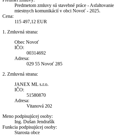
Predmetom zmluvy sú stavebné práce - Asfaltovanie
miestnych komunikácií v obci Novoť - 2025.
Cena:
115 497,12 EUR
1. Zmluvná strana:
Obec Novoť
IČO:
00314692
Adresa:
029 55 Novoť 285
2. Zmluvná strana:
JANEX ML s.r.o.
IČO:
51580870
Adresa:
Vitanová 202
Meno podpisujúcej osoby:
Ing. Dušan Jendrašík
Funkcia podpisujúcej osoby:
Starosta obce