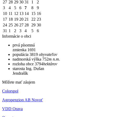
27
28
29
30
31
1
2
3
4
5
6
7
8
9
10
11
12
13
14
15
16
17
18
19
20
21
22
23
24
25
26
27
28
29
30
31
1
2
3
4
5
6
Informácie o obci
prvá písomná
zmienka
1691
populácia
3819
obyvateľov
nadmorská výška
752
m n.m.
rozloha obce
3794
hektárov
starosta
Ing. Dušan
Jendrašík
Môžete mať záujem
Colorspol
Agropenzion AB Novoť
VDD Orava