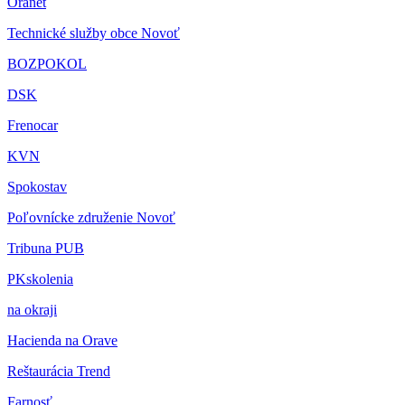
Oranet
Technické služby obce Novoť
BOZPOKOL
DSK
Frenocar
KVN
Spokostav
Poľovnícke združenie Novoť
Tribuna PUB
PKskolenia
na okraji
Hacienda na Orave
Reštaurácia Trend
Farnosť