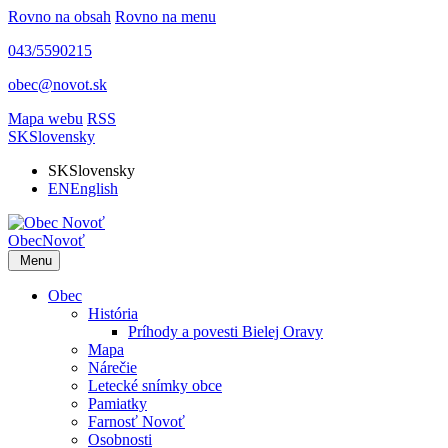
Rovno na obsah
Rovno na menu
043/5590215
obec@novot.sk
Mapa webu
RSS
SK
Slovensky
SK
Slovensky
EN
English
Obec
Novoť
Menu
Obec
História
Príhody a povesti Bielej Oravy
Mapa
Nárečie
Letecké snímky obce
Pamiatky
Farnosť Novoť
Osobnosti