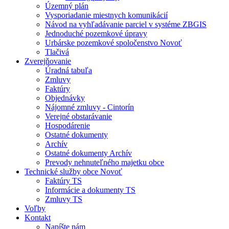
Územný plán
Vysporiadanie miestnych komunikácií
Návod na vyhľadávanie parciel v systéme ZBGIS
Jednoduché pozemkové úpravy
Urbárske pozemkové spoločenstvo Novoť
Tlačivá
Zverejňovanie
Úradná tabuľa
Zmluvy
Faktúry
Objednávky
Nájomné zmluvy - Cintorín
Verejné obstarávanie
Hospodárenie
Ostatné dokumenty
Archív
Ostatné dokumenty Archív
Prevody nehnuteľného majetku obce
Technické služby obce Novoť
Faktúry TS
Informácie a dokumenty TS
Zmluvy TS
Voľby
Kontakt
Napíšte nám